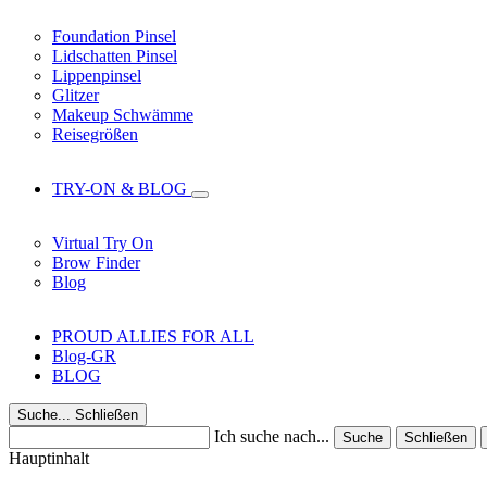
Foundation Pinsel
Lidschatten Pinsel
Lippenpinsel
Glitzer
Makeup Schwämme
Reisegrößen
TRY-ON & BLOG
Virtual Try On
Brow Finder
Blog
PROUD ALLIES FOR ALL
Blog-GR
BLOG
Suche...
Schließen
Ich suche nach...
Suche
Schließen
Hauptinhalt