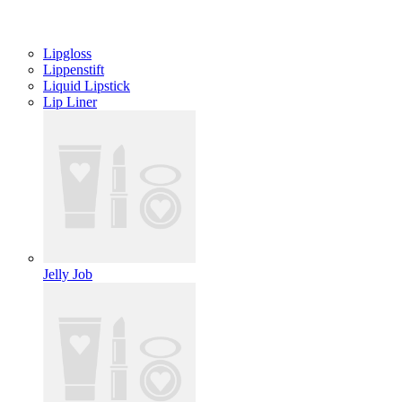
Lipgloss
Lippenstift
Liquid Lipstick
Lip Liner
Jelly Job