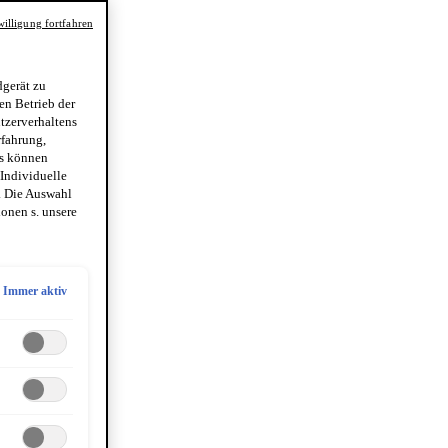
illigung fortfahren
gerät zu
en Betrieb der
utzerverhaltens
rfahrung,
es können
 Individuelle
. Die Auswahl
onen s. unsere
Immer aktiv