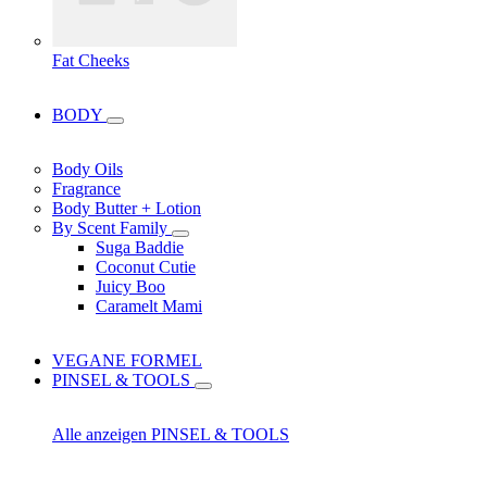
Fat Cheeks
BODY
Body Oils
Fragrance
Body Butter + Lotion
By Scent Family
Suga Baddie
Coconut Cutie
Juicy Boo
Caramelt Mami
VEGANE FORMEL
PINSEL & TOOLS
Alle anzeigen PINSEL & TOOLS