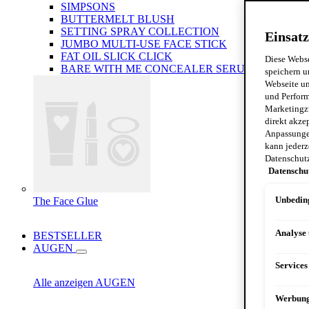
SIMPSONS
BUTTERMELT BLUSH
SETTING SPRAY COLLECTION
Einsatz
JUMBO MULTI-USE FACE STICK
FAT OIL SLICK CLICK
Diese Webse
BARE WITH ME CONCEALER SERUM
speichern u
Webseite un
und Perform
Marketingz
direkt akze
Anpassungen
kann jederz
Datenschut
Datenschu
The Face Glue
Unbeding
Analyse
BESTSELLER
AUGEN
Services
Alle anzeigen AUGEN
Werbun