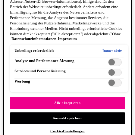
Adresse, Nutzer-ID, Browser-Informationen). Einige sind für den
Betrieb der Webseite unbedingt erforderlich. Andere erfordern eine
Einwilligung, so für die Analyse des Nutzerverhaltens und
Performance-Messung, das Angebot bestimmter Services, die
Personalisierung der Nutzererfahrung, Marketingzwecke und die
Einbindung externer Medien. Nicht unbedingt erforderliche Cookies
können direkt akzeptiert ("Alle akzeptieren") oder abgelehnt ("Ohne
Fat Cheeks
Datenschutzinformationen
Impressum
Einwilligung fortfahren") werden. Individuelle Anpassungen der
BODY
Einstellungen sind ebenfalls möglich und speicherbar ("Auswahl
Body Oils
speichern"). Die Auswahl kann jederzeit unter dem Link "Cookie-
Unbedingt erforderlich
Immer aktiv
Fragrance
Einstellungen" angepasst werden. Für weitere Informationen s. unsere
Body Butter + Lotion
Analyse und Performance-Messung
Datenschutzinformationen.
By Scent Family
Suga Baddie
Services und Personalisierung
Coconut Cutie
Juicy Boo
Werbung
Caramelt Mami
VEGANE FORMEL
PINSEL & TOOLS
Alle anzeigen PINSEL & TOOLS
Alle akzeptieren
Foundation Pinsel
Lidschatten Pinsel
Auswahl speichern
Lippenpinsel
Glitzer
Makeup Schwämme
Cookie-Einstellungen