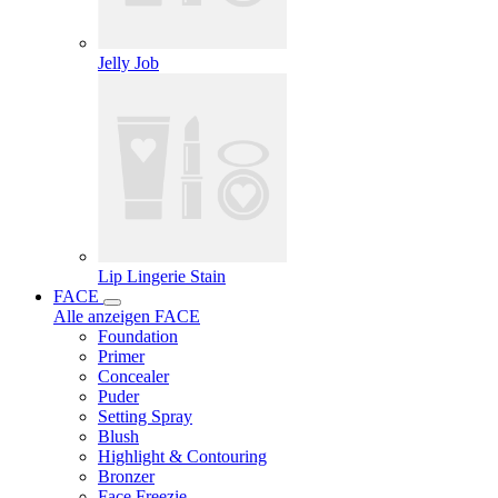
Jelly Job
Lip Lingerie Stain
FACE
Alle anzeigen FACE
Foundation
Primer
Concealer
Puder
Setting Spray
Blush
Highlight & Contouring
Bronzer
Face Freezie