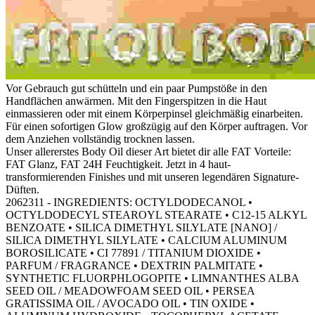
Vor Gebrauch gut schütteln und ein paar Pumpstöße in den
Handflächen anwärmen. Mit den Fingerspitzen in die Haut
einmassieren oder mit einem Körperpinsel gleichmäßig einarbeiten.
Für einen sofortigen Glow großzügig auf den Körper auftragen. Vor
dem Anziehen vollständig trocknen lassen.
Unser allererstes Body Oil dieser Art bietet dir alle FAT Vorteile:
FAT Glanz, FAT 24H Feuchtigkeit. Jetzt in 4 haut-
transformierenden Finishes und mit unseren legendären Signature-
Düften.
2062311 - INGREDIENTS: OCTYLDODECANOL •
OCTYLDODECYL STEAROYL STEARATE • C12-15 ALKYL
BENZOATE • SILICA DIMETHYL SILYLATE [NANO] /
SILICA DIMETHYL SILYLATE • CALCIUM ALUMINUM
BOROSILICATE • CI 77891 / TITANIUM DIOXIDE •
PARFUM / FRAGRANCE • DEXTRIN PALMITATE •
SYNTHETIC FLUORPHLOGOPITE • LIMNANTHES ALBA
SEED OIL / MEADOWFOAM SEED OIL • PERSEA
GRATISSIMA OIL / AVOCADO OIL • TIN OXIDE •