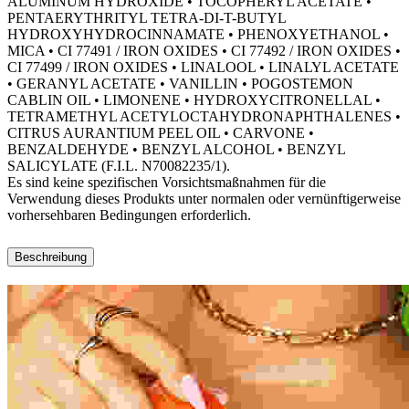
ALUMINUM HYDROXIDE • TOCOPHERYL ACETATE •
PENTAERYTHRITYL TETRA-DI-T-BUTYL
HYDROXYHYDROCINNAMATE • PHENOXYETHANOL •
MICA • CI 77491 / IRON OXIDES • CI 77492 / IRON OXIDES •
CI 77499 / IRON OXIDES • LINALOOL • LINALYL ACETATE
• GERANYL ACETATE • VANILLIN • POGOSTEMON
CABLIN OIL • LIMONENE • HYDROXYCITRONELLAL •
TETRAMETHYL ACETYLOCTAHYDRONAPHTHALENES •
CITRUS AURANTIUM PEEL OIL • CARVONE •
BENZALDEHYDE • BENZYL ALCOHOL • BENZYL
SALICYLATE (F.I.L. N70082235/1).
Es sind keine spezifischen Vorsichtsmaßnahmen für die
Verwendung dieses Produkts unter normalen oder vernünftigerweise
vorhersehbaren Bedingungen erforderlich.
Beschreibung