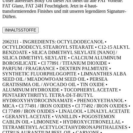
Unser allererstes Body Oil dieser Art bietet dir alle FAT Vorteile:
FAT Glanz, FAT 24H Feuchtigkeit. Jetzt in 4 haut-
transformierenden Finishes und mit unseren legendären Signature-
Düften.
INHALTSSTOFFE
2062311 - INGREDIENTS: OCTYLDODECANOL •
OCTYLDODECYL STEAROYL STEARATE • C12-15 ALKYL
BENZOATE • SILICA DIMETHYL SILYLATE [NANO] /
SILICA DIMETHYL SILYLATE • CALCIUM ALUMINUM
BOROSILICATE • CI 77891 / TITANIUM DIOXIDE •
PARFUM / FRAGRANCE • DEXTRIN PALMITATE •
SYNTHETIC FLUORPHLOGOPITE • LIMNANTHES ALBA
SEED OIL / MEADOWFOAM SEED OIL • PERSEA
GRATISSIMA OIL / AVOCADO OIL • TIN OXIDE •
ALUMINUM HYDROXIDE • TOCOPHERYL ACETATE •
PENTAERYTHRITYL TETRA-DI-T-BUTYL
HYDROXYHYDROCINNAMATE • PHENOXYETHANOL •
MICA • CI 77491 / IRON OXIDES • CI 77492 / IRON OXIDES •
CI 77499 / IRON OXIDES • LINALOOL • LINALYL ACETATE
• GERANYL ACETATE • VANILLIN • POGOSTEMON
CABLIN OIL • LIMONENE • HYDROXYCITRONELLAL •
TETRAMETHYL ACETYLOCTAHYDRONAPHTHALENES •
CITRUS AURANTIUM PEEL OIL • CARVONE •