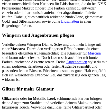
vielen unterschiedlichen Nuancen für
Lidschatten
, die du bei NYX
Professional Makeup findest. Die Farben kannst du entweder
einzeln oder in harmonisch aufeinander abgestimmten Paletten
kaufen. Dabei gibt es natürlich wirkende Nude-Töne, glamouröse
Gold- und Silbernuancen sowie bunte
Lidschatten
in allen
Regenbogenfarben.
Wimpern und Augenbrauen pflegen
Verleihe deinen Wimpern Dichte, Schwung und mehr Länge mit
einer
Mascara
. Durch den verlängerten Effekt betonst du einen
besonders eleganten Augenaufschlag. Die Klassiker für
Mascara
sind braun oder schwarz. Doch lassen sich auch hier mit bunten
Farben leuchtende Akzente setzen. Deine
Augenbrauen
stylst du mit
einem pudrigen, gelartigen oder festen
Augenbrauenstift
und
passenden feinen Bürsten. Für einen besonders guten Halt empfiehlt
sich ein wasserfestes Eyebrow Gel, das zuverlässig den ganzen Tag
wirksam ist.
Glitzer für mehr Glamour
Glitzernde
oder im
Metallic-Look
schimmernde Partien bringen
deine Augen zum Strahlen und verleihen deinem Make-up einen
luxuriösen Touch. Verwende dazu lose, feine Glitzerpartikel oder