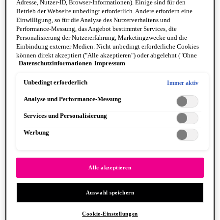
Adresse, Nutzer-ID, Browser-Informationen). Einige sind für den
Betrieb der Webseite unbedingt erforderlich. Andere erfordern eine
Einwilligung, so für die Analyse des Nutzerverhaltens und
Performance-Messung, das Angebot bestimmter Services, die
Personalisierung der Nutzererfahrung, Marketingzwecke und die
Einbindung externer Medien. Nicht unbedingt erforderliche Cookies
können direkt akzeptiert ("Alle akzeptieren") oder abgelehnt ("Ohne
Fat Cheeks
Datenschutzinformationen
Impressum
Einwilligung fortfahren") werden. Individuelle Anpassungen der
BODY
Einstellungen sind ebenfalls möglich und speicherbar ("Auswahl
Body Oils
speichern"). Die Auswahl kann jederzeit unter dem Link "Cookie-
Unbedingt erforderlich
Immer aktiv
Fragrance
Einstellungen" angepasst werden. Für weitere Informationen s. unsere
Body Butter + Lotion
Analyse und Performance-Messung
Datenschutzinformationen.
By Scent Family
Suga Baddie
Services und Personalisierung
Coconut Cutie
Juicy Boo
Werbung
Caramelt Mami
VEGANE FORMEL
PINSEL & TOOLS
Alle anzeigen PINSEL & TOOLS
Alle akzeptieren
Foundation Pinsel
Lidschatten Pinsel
Auswahl speichern
Lippenpinsel
Glitzer
Makeup Schwämme
Cookie-Einstellungen