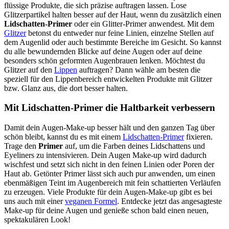
flüssige Produkte, die sich präzise auftragen lassen. Lose
Glitzerpartikel halten besser auf der Haut, wenn du zusätzlich einen
Lidschatten-Primer
oder ein Glitter-Primer anwendest. Mit dem
Glitzer
betonst du entweder nur feine Linien, einzelne Stellen auf
dem Augenlid oder auch bestimmte Bereiche im Gesicht. So kannst
du alle bewundernden Blicke auf deine Augen oder auf deine
besonders schön geformten Augenbrauen lenken. Möchtest du
Glitzer auf den
Lippen
auftragen? Dann wähle am besten die
speziell für den Lippenbereich entwickelten Produkte mit Glitzer
bzw. Glanz aus, die dort besser halten.
Mit Lidschatten-Primer die Haltbarkeit verbessern
Damit dein Augen-Make-up besser hält und den ganzen Tag über
schön bleibt, kannst du es mit einem
Lidschatten-Primer
fixieren.
Trage den
Primer
auf, um die Farben deines Lidschattens und
Eyeliners zu intensivieren. Dein Augen Make-up wird dadurch
wischfest und setzt sich nicht in den feinen Linien oder Poren der
Haut ab. Getönter Primer lässt sich auch pur anwenden, um einen
ebenmäßigen Teint im Augenbereich mit fein schattierten Verläufen
zu erzeugen. Viele Produkte für dein Augen-Make-up gibt es bei
uns auch mit einer
veganen Formel
. Entdecke jetzt das angesagteste
Make-up für deine Augen und genieße schon bald einen neuen,
spektakulären Look!