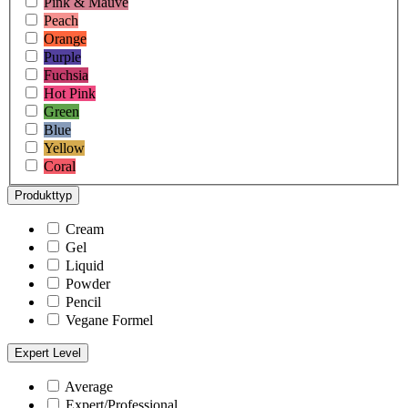
Pink & Mauve
Peach
Orange
Purple
Fuchsia
Hot Pink
Green
Blue
Yellow
Coral
Produkttyp
Cream
Gel
Liquid
Powder
Pencil
Vegane Formel
Expert Level
Average
Expert/Professional