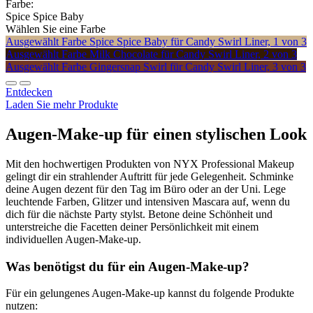
Farbe:
Spice Spice Baby
Wählen Sie eine Farbe
Ausgewählt
Farbe Spice Spice Baby für Candy Swirl Liner, 1 von 3
Ausgewählt
Farbe Milk Chocolate für Candy Swirl Liner, 2 von 3
Ausgewählt
Farbe Gingersnap Swirl für Candy Swirl Liner, 3 von 3
Entdecken
Laden Sie mehr Produkte
Augen-Make-up für einen stylischen Look
Mit den hochwertigen Produkten von NYX Professional Makeup
gelingt dir ein strahlender Auftritt für jede Gelegenheit. Schminke
deine Augen dezent für den Tag im Büro oder an der Uni. Lege
leuchtende Farben, Glitzer und intensiven Mascara auf, wenn du
dich für die nächste Party stylst. Betone deine Schönheit und
unterstreiche die Facetten deiner Persönlichkeit mit einem
individuellen Augen-Make-up.
Was benötigst du für ein Augen-Make-up?
Für ein gelungenes Augen-Make-up kannst du folgende Produkte
nutzen: