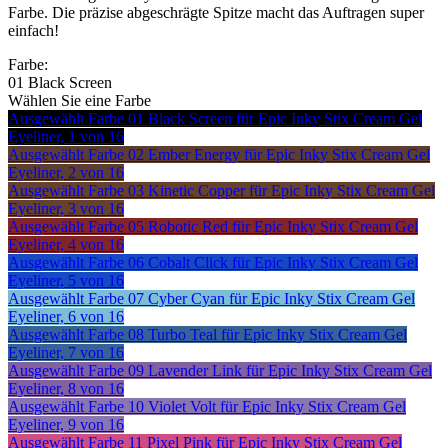
Farbe. Die präzise abgeschrägte Spitze macht das Auftragen super
einfach!
Farbe:
01 Black Screen
Wählen Sie eine Farbe
Ausgewählt
Farbe 01 Black Screen für Epic Inky Stix Cream Gel
Eyeliner, 1 von 16
Ausgewählt
Farbe 02 Ember Energy für Epic Inky Stix Cream Gel
Eyeliner, 2 von 16
Ausgewählt
Farbe 03 Kinetic Copper für Epic Inky Stix Cream Gel
Eyeliner, 3 von 16
Ausgewählt
Farbe 05 Robotic Red für Epic Inky Stix Cream Gel
Eyeliner, 4 von 16
Ausgewählt
Farbe 06 Cobalt Click für Epic Inky Stix Cream Gel
Eyeliner, 5 von 16
Ausgewählt
Farbe 07 Cyber Cyan für Epic Inky Stix Cream Gel
Eyeliner, 6 von 16
Ausgewählt
Farbe 08 Turbo Teal für Epic Inky Stix Cream Gel
Eyeliner, 7 von 16
Ausgewählt
Farbe 09 Lavender Link für Epic Inky Stix Cream Gel
Eyeliner, 8 von 16
Ausgewählt
Farbe 10 Violet Volt für Epic Inky Stix Cream Gel
Eyeliner, 9 von 16
Ausgewählt
Farbe 11 Pixel Pink für Epic Inky Stix Cream Gel