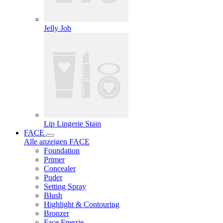
Jelly Job
Lip Lingerie Stain
FACE
Alle anzeigen FACE
Foundation
Primer
Concealer
Puder
Setting Spray
Blush
Highlight & Contouring
Bronzer
Face Freezie