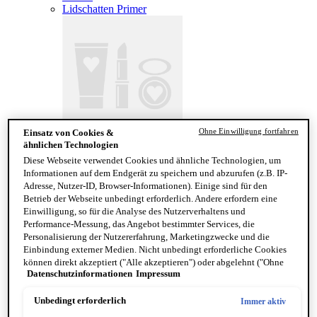
Lidschatten Primer
Ohne Einwilligung fortfahren
Einsatz von Cookies &
The Brow Glue Crazy Lift
ähnlichen Technologien
LIPPEN
Diese Webseite verwendet Cookies und ähnliche Technologien, um
Alle anzeigen LIPPEN
Informationen auf dem Endgerät zu speichern und abzurufen (z.B. IP-
Lipgloss
Adresse, Nutzer-ID, Browser-Informationen). Einige sind für den
Lippenstift
Betrieb der Webseite unbedingt erforderlich. Andere erfordern eine
Liquid Lipstick
Einwilligung, so für die Analyse des Nutzerverhaltens und
Lip Liner
Performance-Messung, das Angebot bestimmter Services, die
Personalisierung der Nutzererfahrung, Marketingzwecke und die
Einbindung externer Medien. Nicht unbedingt erforderliche Cookies
können direkt akzeptiert ("Alle akzeptieren") oder abgelehnt ("Ohne
Datenschutzinformationen
Impressum
Einwilligung fortfahren") werden. Individuelle Anpassungen der
Einstellungen sind ebenfalls möglich und speicherbar ("Auswahl
speichern"). Die Auswahl kann jederzeit unter dem Link "Cookie-
Unbedingt erforderlich
Immer aktiv
Einstellungen" angepasst werden. Für weitere Informationen s. unsere