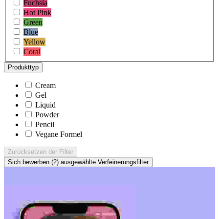
Fuchsia
Hot Pink
Green
Blue
Yellow
Coral
Produkttyp
Cream
Gel
Liquid
Powder
Pencil
Vegane Formel
Zurücksetzen
der Filter
Sich bewerben (2)
ausgewählte Verfeinerungsfilter