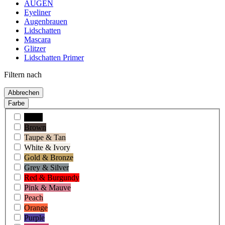
AUGEN
Eyeliner
Augenbrauen
Lidschatten
Mascara
Glitzer
Lidschatten Primer
Filtern nach
Abbrechen
Farbe
Black
Brown
Taupe & Tan
White & Ivory
Gold & Bronze
Grey & Silver
Red & Burgundy
Pink & Mauve
Peach
Orange
Purple