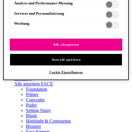
Analyse und Performance-Messung
Datenschutzinformationen.
Services und Personalisierung
Jelly Job
Werbung
Alle akzeptieren
Auswahl speichern
Cookie-Einstellungen
Lip Lingerie Stain
FACE
Alle anzeigen FACE
Foundation
Primer
Concealer
Puder
Setting Spray
Blush
Highlight & Contouring
Bronzer
Face Freezie