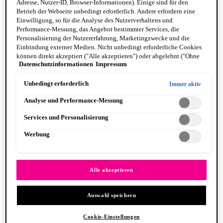
Adresse, Nutzer-ID, Browser-Informationen). Einige sind für den
Betrieb der Webseite unbedingt erforderlich. Andere erfordern eine
Einwilligung, so für die Analyse des Nutzerverhaltens und
Performance-Messung, das Angebot bestimmter Services, die
Personalisierung der Nutzererfahrung, Marketingzwecke und die
Einbindung externer Medien. Nicht unbedingt erforderliche Cookies
können direkt akzeptiert ("Alle akzeptieren") oder abgelehnt ("Ohne
Fat Cheeks
Datenschutzinformationen
Impressum
Einwilligung fortfahren") werden. Individuelle Anpassungen der
BODY
Einstellungen sind ebenfalls möglich und speicherbar ("Auswahl
Body Oils
speichern"). Die Auswahl kann jederzeit unter dem Link "Cookie-
Unbedingt erforderlich
Immer aktiv
Fragrance
Einstellungen" angepasst werden. Für weitere Informationen s. unsere
Body Butter + Lotion
Analyse und Performance-Messung
Datenschutzinformationen.
By Scent Family
Suga Baddie
Services und Personalisierung
Coconut Cutie
Juicy Boo
Werbung
Caramelt Mami
VEGANE FORMEL
PINSEL & TOOLS
Alle anzeigen PINSEL & TOOLS
Alle akzeptieren
Foundation Pinsel
Lidschatten Pinsel
Auswahl speichern
Lippenpinsel
Glitzer
Makeup Schwämme
Cookie-Einstellungen