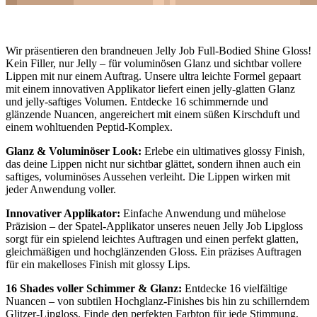
Wir präsentieren den brandneuen Jelly Job Full-Bodied Shine Gloss!
Kein Filler, nur Jelly – für voluminösen Glanz und sichtbar vollere
Lippen mit nur einem Auftrag. Unsere ultra leichte Formel gepaart
mit einem innovativen Applikator liefert einen jelly-glatten Glanz
und jelly-saftiges Volumen. Entdecke 16 schimmernde und
glänzende Nuancen, angereichert mit einem süßen Kirschduft und
einem wohltuenden Peptid-Komplex.
Glanz & Voluminöser Look:
Erlebe ein ultimatives glossy Finish,
das deine Lippen nicht nur sichtbar glättet, sondern ihnen auch ein
saftiges, voluminöses Aussehen verleiht. Die Lippen wirken mit
jeder Anwendung voller.
Innovativer Applikator:
Einfache Anwendung und mühelose
Präzision – der Spatel-Applikator unseres neuen Jelly Job Lipgloss
sorgt für ein spielend leichtes Auftragen und einen perfekt glatten,
gleichmäßigen und hochglänzenden Gloss. Ein präzises Auftragen
für ein makelloses Finish mit glossy Lips.
16 Shades voller Schimmer & Glanz:
Entdecke 16 vielfältige
Nuancen – von subtilen Hochglanz-Finishes bis hin zu schillerndem
Glitzer-Lipgloss. Finde den perfekten Farbton für jede Stimmung,