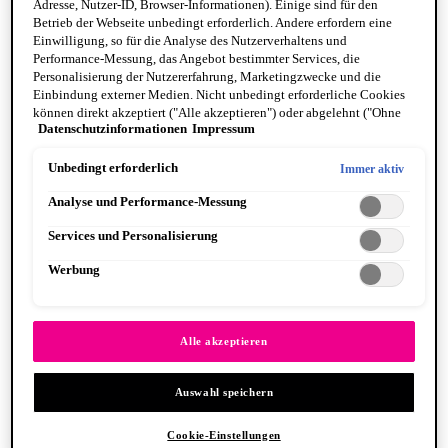
Adresse, Nutzer-ID, Browser-Informationen). Einige sind für den
Betrieb der Webseite unbedingt erforderlich. Andere erfordern eine
Einwilligung, so für die Analyse des Nutzerverhaltens und
Performance-Messung, das Angebot bestimmter Services, die
Personalisierung der Nutzererfahrung, Marketingzwecke und die
Einbindung externer Medien. Nicht unbedingt erforderliche Cookies
können direkt akzeptiert ("Alle akzeptieren") oder abgelehnt ("Ohne
Fat Cheeks
Datenschutzinformationen
Impressum
Einwilligung fortfahren") werden. Individuelle Anpassungen der
BODY
Einstellungen sind ebenfalls möglich und speicherbar ("Auswahl
Body Oils
speichern"). Die Auswahl kann jederzeit unter dem Link "Cookie-
Unbedingt erforderlich
Immer aktiv
Fragrance
Einstellungen" angepasst werden. Für weitere Informationen s. unsere
Body Butter + Lotion
Analyse und Performance-Messung
Datenschutzinformationen.
By Scent Family
Suga Baddie
Services und Personalisierung
Coconut Cutie
Juicy Boo
Werbung
Caramelt Mami
VEGANE FORMEL
PINSEL & TOOLS
Alle anzeigen PINSEL & TOOLS
Alle akzeptieren
Foundation Pinsel
Lidschatten Pinsel
Auswahl speichern
Lippenpinsel
Glitzer
Makeup Schwämme
Cookie-Einstellungen