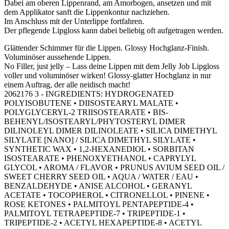
Dabei am oberen Lippenrand, am Amorbogen, ansetzen und mit
dem Applikator sanft die Lippenkontur nachziehen.
Im Anschluss mit der Unterlippe fortfahren.
Der pflegende Lipgloss kann dabei beliebig oft aufgetragen werden.
Glättender Schimmer für die Lippen. Glossy Hochglanz-Finish.
Voluminöser aussehende Lippen.
No Filler, just jelly – Lass deine Lippen mit dem Jelly Job Lipgloss
voller und voluminöser wirken! Glossy-glatter Hochglanz in nur
einem Auftrag, der alle neidisch macht!
2062176 3 - INGREDIENTS: HYDROGENATED
POLYISOBUTENE • DIISOSTEARYL MALATE •
POLYGLYCERYL-2 TRIISOSTEARATE • BIS-
BEHENYL/ISOSTEARYL/PHYTOSTERYL DIMER
DILINOLEYL DIMER DILINOLEATE • SILICA DIMETHYL
SILYLATE [NANO] / SILICA DIMETHYL SILYLATE •
SYNTHETIC WAX • 1,2-HEXANEDIOL • SORBITAN
ISOSTEARATE • PHENOXYETHANOL • CAPRYLYL
GLYCOL • AROMA / FLAVOR • PRUNUS AVIUM SEED OIL /
SWEET CHERRY SEED OIL • AQUA / WATER / EAU •
BENZALDEHYDE • ANISE ALCOHOL • GERANYL
ACETATE • TOCOPHEROL • CITRONELLOL • PINENE •
ROSE KETONES • PALMITOYL PENTAPEPTIDE-4 •
PALMITOYL TETRAPEPTIDE-7 • TRIPEPTIDE-1 •
TRIPEPTIDE-2 • ACETYL HEXAPEPTIDE-8 • ACETYL