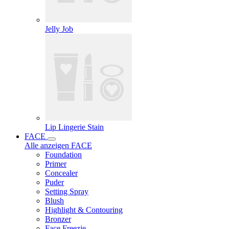
Jelly Job
Lip Lingerie Stain
FACE
Alle anzeigen FACE
Foundation
Primer
Concealer
Puder
Setting Spray
Blush
Highlight & Contouring
Bronzer
Face Freezie