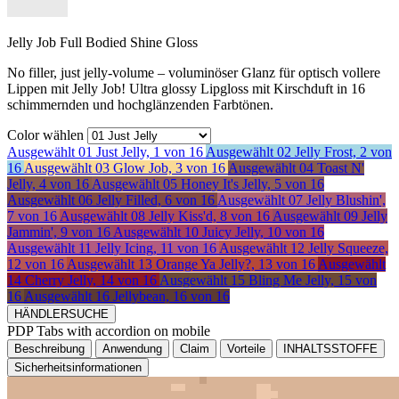
Jelly Job Full Bodied Shine Gloss
No filler, just jelly-volume – voluminöser Glanz für optisch vollere
Lippen mit Jelly Job! Ultra glossy Lipgloss mit Kirschduft in 16
schimmernden und hochglänzenden Farbtönen.
Color wählen
Ausgewählt
01 Just Jelly, 1 von 16
Ausgewählt
02 Jelly Frost, 2 von
16
Ausgewählt
03 Glow Job, 3 von 16
Ausgewählt
04 Toast N'
Jelly, 4 von 16
Ausgewählt
05 Honey It's Jelly, 5 von 16
Ausgewählt
06 Jelly Filled, 6 von 16
Ausgewählt
07 Jelly Blushin',
7 von 16
Ausgewählt
08 Jelly Kiss'd, 8 von 16
Ausgewählt
09 Jelly
Jammin', 9 von 16
Ausgewählt
10 Juicy Jelly, 10 von 16
Ausgewählt
11 Jelly Icing, 11 von 16
Ausgewählt
12 Jelly Squeeze,
12 von 16
Ausgewählt
13 Orange Ya Jelly?, 13 von 16
Ausgewählt
14 Cherry Jelly, 14 von 16
Ausgewählt
15 Bling Me Jelly, 15 von
16
Ausgewählt
16 Jellybean, 16 von 16
HÄNDLERSUCHE
PDP Tabs with accordion on mobile
Beschreibung
Anwendung
Claim
Vorteile
INHALTSSTOFFE
Sicherheitsinformationen