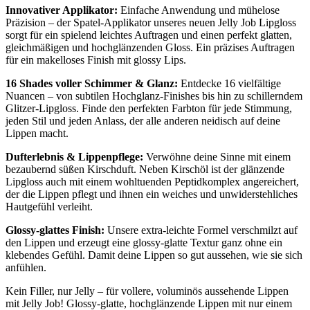
Innovativer Applikator:
Einfache Anwendung und mühelose
Präzision – der Spatel-Applikator unseres neuen Jelly Job Lipgloss
sorgt für ein spielend leichtes Auftragen und einen perfekt glatten,
gleichmäßigen und hochglänzenden Gloss. Ein präzises Auftragen
für ein makelloses Finish mit glossy Lips.
16 Shades voller Schimmer & Glanz:
Entdecke 16 vielfältige
Nuancen – von subtilen Hochglanz-Finishes bis hin zu schillerndem
Glitzer-Lipgloss. Finde den perfekten Farbton für jede Stimmung,
jeden Stil und jeden Anlass, der alle anderen neidisch auf deine
Lippen macht.
Dufterlebnis & Lippenpflege:
Verwöhne deine Sinne mit einem
bezaubernd süßen Kirschduft. Neben Kirschöl ist der glänzende
Lipgloss auch mit einem wohltuenden Peptidkomplex angereichert,
der die Lippen pflegt und ihnen ein weiches und unwiderstehliches
Hautgefühl verleiht.
Glossy-glattes Finish:
Unsere extra-leichte Formel verschmilzt auf
den Lippen und erzeugt eine glossy-glatte Textur ganz ohne ein
klebendes Gefühl. Damit deine Lippen so gut aussehen, wie sie sich
anfühlen.
Kein Filler, nur Jelly – für vollere, voluminös aussehende Lippen
mit Jelly Job! Glossy-glatte, hochglänzende Lippen mit nur einem