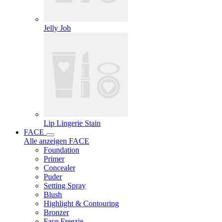
Jelly Job
Lip Lingerie Stain
FACE
Alle anzeigen FACE
Foundation
Primer
Concealer
Puder
Setting Spray
Blush
Highlight & Contouring
Bronzer
Face Freezie