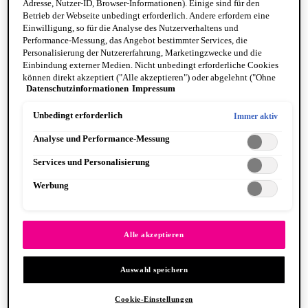
Adresse, Nutzer-ID, Browser-Informationen). Einige sind für den
Betrieb der Webseite unbedingt erforderlich. Andere erfordern eine
Einwilligung, so für die Analyse des Nutzerverhaltens und
Performance-Messung, das Angebot bestimmter Services, die
Personalisierung der Nutzererfahrung, Marketingzwecke und die
Einbindung externer Medien. Nicht unbedingt erforderliche Cookies
können direkt akzeptiert ("Alle akzeptieren") oder abgelehnt ("Ohne
Fat Cheeks
Datenschutzinformationen
Impressum
Einwilligung fortfahren") werden. Individuelle Anpassungen der
BODY
Einstellungen sind ebenfalls möglich und speicherbar ("Auswahl
Body Oils
speichern"). Die Auswahl kann jederzeit unter dem Link "Cookie-
Unbedingt erforderlich
Immer aktiv
Fragrance
Einstellungen" angepasst werden. Für weitere Informationen s. unsere
Body Butter + Lotion
Analyse und Performance-Messung
Datenschutzinformationen.
By Scent Family
Suga Baddie
Services und Personalisierung
Coconut Cutie
Juicy Boo
Werbung
Caramelt Mami
VEGANE FORMEL
PINSEL & TOOLS
Alle anzeigen PINSEL & TOOLS
Alle akzeptieren
Foundation Pinsel
Lidschatten Pinsel
Auswahl speichern
Lippenpinsel
Glitzer
Makeup Schwämme
Cookie-Einstellungen