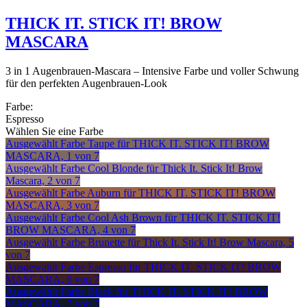
THICK IT. STICK IT! BROW
MASCARA
3 in 1 Augenbrauen-Mascara – Intensive Farbe und voller Schwung
für den perfekten Augenbrauen-Look
Farbe:
Espresso
Wählen Sie eine Farbe
Ausgewählt
Farbe Taupe für THICK IT. STICK IT! BROW
MASCARA, 1 von 7
Ausgewählt
Farbe Cool Blonde für Thick It. Stick It! Brow
Mascara, 2 von 7
Ausgewählt
Farbe Auburn für THICK IT. STICK IT! BROW
MASCARA, 3 von 7
Ausgewählt
Farbe Cool Ash Brown für THICK IT. STICK IT!
BROW MASCARA, 4 von 7
Ausgewählt
Farbe Brunette für Thick It. Stick It! Brow Mascara, 5
von 7
Ausgewählt
Farbe Espresso für THICK IT. STICK IT! BROW
MASCARA, 6 von 7
Ausgewählt
Farbe Black für THICK IT. STICK IT! BROW
MASCARA, 7 von 7