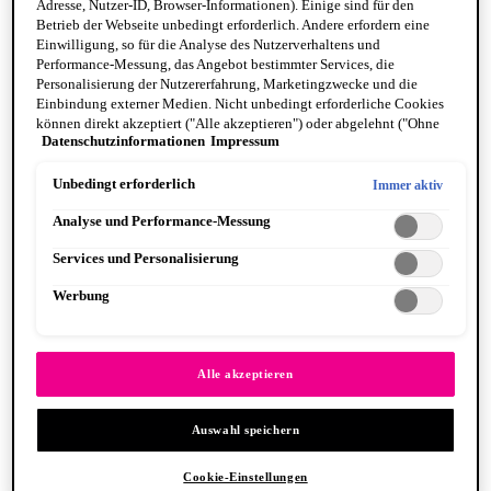
Adresse, Nutzer-ID, Browser-Informationen). Einige sind für den
Betrieb der Webseite unbedingt erforderlich. Andere erfordern eine
Einwilligung, so für die Analyse des Nutzerverhaltens und
Performance-Messung, das Angebot bestimmter Services, die
Personalisierung der Nutzererfahrung, Marketingzwecke und die
Einbindung externer Medien. Nicht unbedingt erforderliche Cookies
können direkt akzeptiert ("Alle akzeptieren") oder abgelehnt ("Ohne
Fat Cheeks
Datenschutzinformationen
Impressum
Einwilligung fortfahren") werden. Individuelle Anpassungen der
BODY
Einstellungen sind ebenfalls möglich und speicherbar ("Auswahl
Body Oils
speichern"). Die Auswahl kann jederzeit unter dem Link "Cookie-
Unbedingt erforderlich
Immer aktiv
Fragrance
Einstellungen" angepasst werden. Für weitere Informationen s. unsere
Body Butter + Lotion
Analyse und Performance-Messung
Datenschutzinformationen.
By Scent Family
Suga Baddie
Services und Personalisierung
Coconut Cutie
Juicy Boo
Werbung
Caramelt Mami
VEGANE FORMEL
PINSEL & TOOLS
Alle anzeigen PINSEL & TOOLS
Alle akzeptieren
Foundation Pinsel
Lidschatten Pinsel
Auswahl speichern
Lippenpinsel
Glitzer
Makeup Schwämme
Cookie-Einstellungen