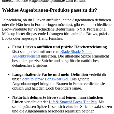
unterschiedliche Augenbrauenprodukte zum Einsatz.
Welches Augenbrauen-Produkte passt zu dir?
Je nachdem, ob du Lücken auffüllen, deine Augenbrauen definieren
oder die Härchen in Form bringen möchtest, gibt es unterschiedliche
Brow-Produkte für verschiedene Bedürfnisse. NYX Professional
Makeup bietet dir passende Lösungen für natürliche Brows, präzise
Looks oder angesagte Trend-Finishes:
Feine Lücken auffüllen und präzise Härchenzeichnung
lässt sich perfekt mit unserem
Blade Shade Nano-
Augenbrauenstift
umsetzen. Die ultrafeine Spitze ermöglicht
besonders präzise Striche und sorgt für ein natürliches,
detailreiches Ergebnis.
Langanhaltende Farbe und mehr Definition
verleiht dir
unser
Zero to Brow Longwear Gel
. Das getönte
Augenbrauengel bringt die Brauen in Form, verdichtet sie
optisch und hält den Look besonders lange.
Natürlich definierte Brows mit feinen, haarähnlichen
Linien
verleiht dir der
Lift & Snatch! Brow Tint Pen
. Mit
seiner präzisen Spitze lassen sich einzelne Striche exakt setzen
und die Augenbrauen besonders realistisch betonen.