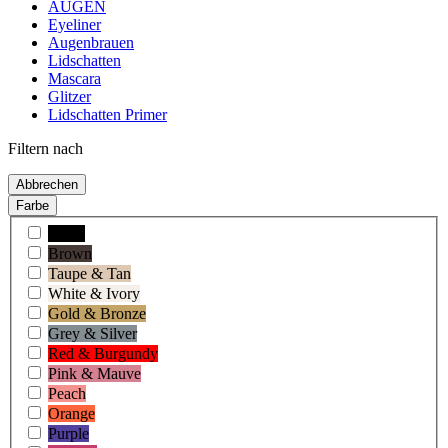
AUGEN
Eyeliner
Augenbrauen
Lidschatten
Mascara
Glitzer
Lidschatten Primer
Filtern nach
Abbrechen
Farbe
Black
Brown
Taupe & Tan
White & Ivory
Gold & Bronze
Grey & Silver
Red & Burgundy
Pink & Mauve
Peach
Orange
Purple