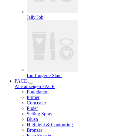
Jelly Job
Lip Lingerie Stain
FACE
Alle anzeigen FACE
Foundation
Primer
Concealer
Puder
Setting Spray
Blush
Highlight & Contouring
Bronzer
Face Freezie