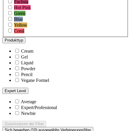
Fuchsia
Hot Pink
Green
Blue
Yellow
Coral
Produkttyp
Cream
Gel
Liquid
Powder
Pencil
Vegane Formel
Expert Level
Average
Expert/Professional
Newbie
Zurücksetzen
der Filter
Sich bewerben (10)
ausgewählte Verfeinerungsfilter