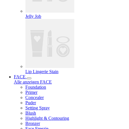
Jelly Job
Lip Lingerie Stain
FACE
Alle anzeigen FACE
Foundation
Primer
Concealer
Puder
Setting Spray
Blush
Highlight & Contouring
Bronzer
Face Freezie