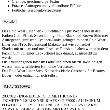
Cremige, geschmeidige Textur
Präzises Auftragen und verblendbare Effekte
Festliche, Geschenkverpackung
Vorteile
Das Epic Wear Liner Stick Kit enthält 4 Epic Wear Liner in den
Farben Gold Plated, Silver Lining, Pitch Black und Brown Shimmer
Aufregende, grafische Eyeliner-Looks gelingen mit den Epic Wear
Liner von NYX Professional Makeup fast wie von selbst
Shades mit mattem und metallischem Finish enthalten warten in dem
Packing im Stil eines Lebkuchen-Haus darauf, ausgepackt zu
werden
Die Eyeliner geben intensiv Farbe und einen bis zu 36-stündigen
wasser- und wischfesten Halt ohne Verblassen
Das Epic Wear Liner Stick Kit ist das ideale Geschenk für Beauty-
Lover – oder einfach für sich selbst
INHALTSSTOFFE
2037012 - INGREDIENTS: DIMETHICONE •
TRIMETHYLSILOXYSILICATE • CI 77000 / ALUMINUM
POWDER • POLYETHYLENE • ACRYLATES/STEARYL
ACRYLATE/DIMETHICONE METHACRYLATE