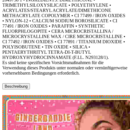
TRIMETHYLSILOXYSILICATE • POLYETHYLENE •
ACRYLATES/STEARYL ACRYLATE/DIMETHICONE
METHACRYLATE COPOLYMER • CI 77499 / IRON OXIDES
• NYLON-12 • CALCIUM SODIUM BOROSILICATE • CI
77491 / IRON OXIDES • PARAFFIN • SYNTHETIC
FLUORPHLOGOPITE • CERA MICROCRISTALLINA /
MICROCRYSTALLINE WAX / CIRE MICROCRISTALLINE •
CI 77492 / IRON OXIDES • CI 77891 / TITANIUM DIOXIDE •
POLYISOBUTENE • TIN OXIDE • SILICA •
PENTAERYTHRITYL TETRA-DI-T-BUTYL
HYDROXYHYDROCINNAMATE (F.I.L. N293128/1).
Es sind keine spezifischen Vorsichtsmaßnahmen für die
Verwendung dieses Produkts unter normalen oder vernünftigerweise
vorhersehbaren Bedingungen erforderlich.
Beschreibung