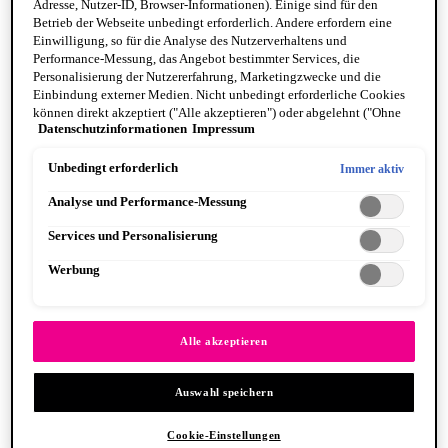
Adresse, Nutzer-ID, Browser-Informationen). Einige sind für den
Betrieb der Webseite unbedingt erforderlich. Andere erfordern eine
Einwilligung, so für die Analyse des Nutzerverhaltens und
Performance-Messung, das Angebot bestimmter Services, die
Personalisierung der Nutzererfahrung, Marketingzwecke und die
Einbindung externer Medien. Nicht unbedingt erforderliche Cookies
können direkt akzeptiert ("Alle akzeptieren") oder abgelehnt ("Ohne
Fat Cheeks
Datenschutzinformationen
Impressum
Einwilligung fortfahren") werden. Individuelle Anpassungen der
BODY
Einstellungen sind ebenfalls möglich und speicherbar ("Auswahl
Body Oils
speichern"). Die Auswahl kann jederzeit unter dem Link "Cookie-
Unbedingt erforderlich
Immer aktiv
Fragrance
Einstellungen" angepasst werden. Für weitere Informationen s. unsere
Body Butter + Lotion
Analyse und Performance-Messung
Datenschutzinformationen.
By Scent Family
Suga Baddie
Services und Personalisierung
Coconut Cutie
Juicy Boo
Werbung
Caramelt Mami
VEGANE FORMEL
PINSEL & TOOLS
Alle anzeigen PINSEL & TOOLS
Alle akzeptieren
Foundation Pinsel
Lidschatten Pinsel
Auswahl speichern
Lippenpinsel
Glitzer
Makeup Schwämme
Cookie-Einstellungen