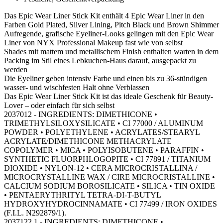
Das Epic Wear Liner Stick Kit enthält 4 Epic Wear Liner in den
Farben Gold Plated, Silver Lining, Pitch Black und Brown Shimmer
Aufregende, grafische Eyeliner-Looks gelingen mit den Epic Wear
Liner von NYX Professional Makeup fast wie von selbst
Shades mit mattem und metallischem Finish enthalten warten in dem
Packing im Stil eines Lebkuchen-Haus darauf, ausgepackt zu
werden
Die Eyeliner geben intensiv Farbe und einen bis zu 36-stündigen
wasser- und wischfesten Halt ohne Verblassen
Das Epic Wear Liner Stick Kit ist das ideale Geschenk für Beauty-
Lover – oder einfach für sich selbst
2037012 - INGREDIENTS: DIMETHICONE •
TRIMETHYLSILOXYSILICATE • CI 77000 / ALUMINUM
POWDER • POLYETHYLENE • ACRYLATES/STEARYL
ACRYLATE/DIMETHICONE METHACRYLATE
COPOLYMER • MICA • POLYISOBUTENE • PARAFFIN •
SYNTHETIC FLUORPHLOGOPITE • CI 77891 / TITANIUM
DIOXIDE • NYLON-12 • CERA MICROCRISTALLINA /
MICROCRYSTALLINE WAX / CIRE MICROCRISTALLINE •
CALCIUM SODIUM BOROSILICATE • SILICA • TIN OXIDE
• PENTAERYTHRITYL TETRA-DI-T-BUTYL
HYDROXYHYDROCINNAMATE • CI 77499 / IRON OXIDES
(F.I.L. N292879/1).
2037122 1 - INGREDIENTS: DIMETHICONE •