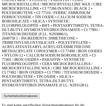
MICROCRISTALLINA / MICROCRYSTALLINE WAX / CIRE
MICROCRISTALLINE • CI 77266 [NANO] / BLACK 2 •
POLYISOBUTENE • CI 77510 / FERRIC AMMONIUM
FERROCYANIDE • TIN OXIDE • CALCIUM SODIUM
BOROSILICATE • SILICA • SYNTHETIC
FLUORPHLOGOPITE • BHT • PENTAERYTHRITYL TETRA-
DI-T-BUTYL HYDROXYHYDROCINNAMATE • CI 77891 /
TITANIUM DIOXIDE (F.I.L. N293086/1).
2049758 1 - INGREDIENTS: DIMETHICONE •
TRIMETHYLSILOXYSILICATE • POLYETHYLENE •
ACRYLATES/STEARYL ACRYLATE/DIMETHICONE
METHACRYLATE COPOLYMER • CI 77499 / IRON OXIDES
• NYLON-12 • CALCIUM SODIUM BOROSILICATE • CI
77491 / IRON OXIDES • PARAFFIN • SYNTHETIC
FLUORPHLOGOPITE • CERA MICROCRISTALLINA /
MICROCRYSTALLINE WAX / CIRE MICROCRISTALLINE •
CI 77492 / IRON OXIDES • CI 77891 / TITANIUM DIOXIDE •
POLYISOBUTENE • TIN OXIDE • SILICA •
PENTAERYTHRITYL TETRA-DI-T-BUTYL
HYDROXYHYDROCINNAMATE (F.I.L. N293128/1).
Sicherheitsinformationen
Es sind keine spezifischen Vorsichtsmaßnahmen für die