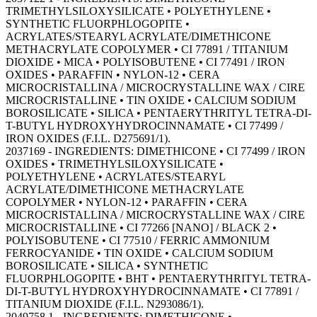
TRIMETHYLSILOXYSILICATE • POLYETHYLENE •
SYNTHETIC FLUORPHLOGOPITE •
ACRYLATES/STEARYL ACRYLATE/DIMETHICONE
METHACRYLATE COPOLYMER • CI 77891 / TITANIUM
DIOXIDE • MICA • POLYISOBUTENE • CI 77491 / IRON
OXIDES • PARAFFIN • NYLON-12 • CERA
MICROCRISTALLINA / MICROCRYSTALLINE WAX / CIRE
MICROCRISTALLINE • TIN OXIDE • CALCIUM SODIUM
BOROSILICATE • SILICA • PENTAERYTHRITYL TETRA-DI-
T-BUTYL HYDROXYHYDROCINNAMATE • CI 77499 /
IRON OXIDES (F.I.L. D275691/1).
2037169 - INGREDIENTS: DIMETHICONE • CI 77499 / IRON
OXIDES • TRIMETHYLSILOXYSILICATE •
POLYETHYLENE • ACRYLATES/STEARYL
ACRYLATE/DIMETHICONE METHACRYLATE
COPOLYMER • NYLON-12 • PARAFFIN • CERA
MICROCRISTALLINA / MICROCRYSTALLINE WAX / CIRE
MICROCRISTALLINE • CI 77266 [NANO] / BLACK 2 •
POLYISOBUTENE • CI 77510 / FERRIC AMMONIUM
FERROCYANIDE • TIN OXIDE • CALCIUM SODIUM
BOROSILICATE • SILICA • SYNTHETIC
FLUORPHLOGOPITE • BHT • PENTAERYTHRITYL TETRA-
DI-T-BUTYL HYDROXYHYDROCINNAMATE • CI 77891 /
TITANIUM DIOXIDE (F.I.L. N293086/1).
2049758 1 - INGREDIENTS: DIMETHICONE •