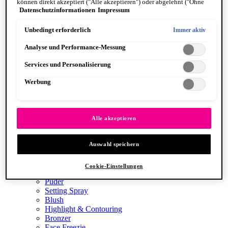
können direkt akzeptiert ("Alle akzeptieren") oder abgelehnt ("Ohne
Datenschutzinformationen
Impressum
Einwilligung fortfahren") werden. Individuelle Anpassungen der
Einstellungen sind ebenfalls möglich und speicherbar ("Auswahl
Jelly Job
speichern"). Die Auswahl kann jederzeit unter dem Link "Cookie-
Unbedingt erforderlich
Immer aktiv
Einstellungen" angepasst werden. Für weitere Informationen s. unsere
Analyse und Performance-Messung
Datenschutzinformationen.
Services und Personalisierung
Werbung
Alle akzeptieren
Lip Lingerie Stain
FACE
Alle anzeigen FACE
Auswahl speichern
Foundation
Primer
Cookie-Einstellungen
Concealer
Puder
Setting Spray
Blush
Highlight & Contouring
Bronzer
Face Freezie