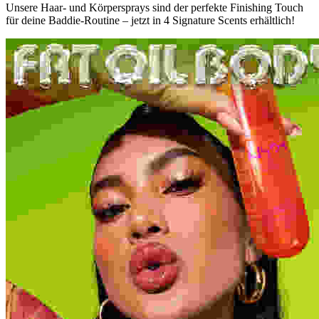
Unsere Haar- und Körpersprays sind der perfekte Finishing Touch
für deine Baddie-Routine – jetzt in 4 Signature Scents erhältlich!