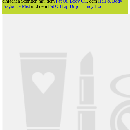
einfachen Schritten mit: dem
Fat Oil Body Oil
, dem
Hair & Body
Fragrance Mist
und dem
Fat Oil Lip Drip
in
Juicy Boo
.