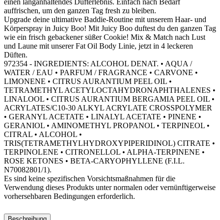
einen langanhaltendes Dufterlebnis. Einfach nach Bedarf
auffrischen, um den ganzen Tag fresh zu bleiben.
Upgrade deine ultimative Baddie-Routine mit unserem Haar- und
Körperspray in Juicy Boo! Mit Juicy Boo duftest du den ganzen Tag
wie ein frisch gebackener süßer Cookie! Mix & Match nach Lust
und Laune mit unserer Fat Oil Body Linie, jetzt in 4 leckeren
Düften.
972354 - INGREDIENTS: ALCOHOL DENAT. • AQUA /
WATER / EAU • PARFUM / FRAGRANCE • CARVONE •
LIMONENE • CITRUS AURANTIUM PEEL OIL •
TETRAMETHYL ACETYLOCTAHYDRONAPHTHALENES •
LINALOOL • CITRUS AURANTIUM BERGAMIA PEEL OIL •
ACRYLATES/C10-30 ALKYL ACRYLATE CROSSPOLYMER
• GERANYL ACETATE • LINALYL ACETATE • PINENE •
GERANIOL • AMINOMETHYL PROPANOL • TERPINEOL •
CITRAL • ALCOHOL •
TRIS(TETRAMETHYLHYDROXYPIPERIDINOL) CITRATE •
TERPINOLENE • CITRONELLOL • ALPHA-TERPINENE •
ROSE KETONES • BETA-CARYOPHYLLENE (F.I.L.
N70082801/1).
Es sind keine spezifischen Vorsichtsmaßnahmen für die
Verwendung dieses Produkts unter normalen oder vernünftigerweise
vorhersehbaren Bedingungen erforderlich.
Beschreibung