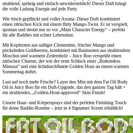
strahlend, spritzig und einfach unwiderstehlich! Dieser Duft bringt
die volle Ladung Energie auf jede Party.
Wie frisch gepflückt und voller Aroma: Dieser Duft kombiniert
einen zitrischen Kick mit einem flirty Mango-Twist. Er ist verspielt,
spontan und strotzt nur so vor „Main Character Energy“ – perfekt
für alle Baddies mit echter Lebenslust.
Mit Kopfnoten aus saftiger Clementine, frischer Mango und
prickelnden Goldbeeren, kombiniert mit Basisnoten aus strahlendem
Moschus und warmem Zedernholz – Juicy Boo versprüht einen
zitrischen Charme, der wie der erste Schluck einer „Bottomless
Mimosa“ und eine lichtdurchflutete Golden Hour an einem warmen
Sommertag duftet.
Lust auf noch mehr Frische? Layer den Mist mit dem Fat Oil Body
Oil in Juicy Boo für ein Duft-Upgrade, das den ganzen Tag hält +
ein strahlendes, „Golden-Hour-approved“ Skin-Finish!
Unsere Haar- und Körpersprays sind der perfekte Finishing Touch
für deine Baddie-Routine – jetzt in 4 Signature Scents erhältlich!