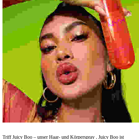
Triff Juicy Boo – unser Haar- und Körperspray . Juicy Boo ist