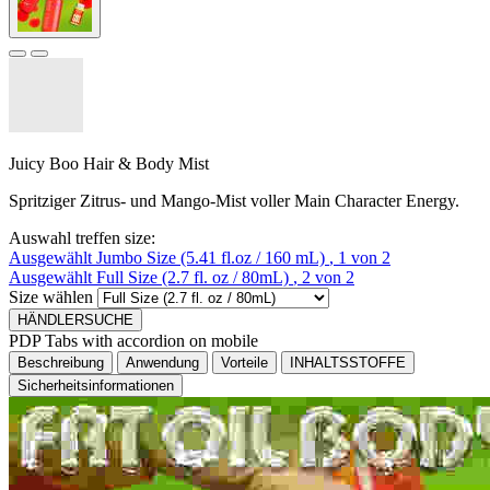
Juicy Boo Hair & Body Mist
Spritziger Zitrus- und Mango-Mist voller Main Character Energy.
Auswahl treffen size:
Ausgewählt
Jumbo Size (5.41 fl.oz / 160 mL)
, 1 von 2
Ausgewählt
Full Size (2.7 fl. oz / 80mL)
, 2 von 2
Size wählen
HÄNDLERSUCHE
PDP Tabs with accordion on mobile
Beschreibung
Anwendung
Vorteile
INHALTSSTOFFE
Sicherheitsinformationen