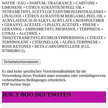
WATER / EAU • PARFUM / FRAGRANCE • CARVONE •
LIMONENE • CITRUS AURANTIUM PEEL OIL •
TETRAMETHYL ACETYLOCTAHYDRONAPHTHALENES •
LINALOOL • CITRUS AURANTIUM BERGAMIA PEEL OIL •
ACRYLATES/C10-30 ALKYL ACRYLATE CROSSPOLYMER
• GERANYL ACETATE • LINALYL ACETATE • PINENE •
GERANIOL • AMINOMETHYL PROPANOL • TERPINEOL •
CITRAL • ALCOHOL •
TRIS(TETRAMETHYLHYDROXYPIPERIDINOL) CITRATE •
TERPINOLENE • CITRONELLOL • ALPHA-TERPINENE •
ROSE KETONES • BETA-CARYOPHYLLENE (F.I.L.
N70082801/1).
Sicherheitsinformationen
Es sind keine spezifischen Vorsichtsmaßnahmen für die
Verwendung dieses Produkts unter normalen oder vernünftigerweise
vorhersehbaren Bedingungen erforderlich.
PDP Section Steps
JUICY BOO DUFTNOTEN