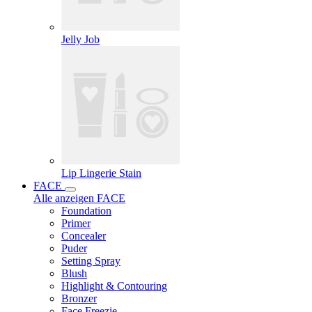
Jelly Job
Lip Lingerie Stain
FACE
Alle anzeigen FACE
Foundation
Primer
Concealer
Puder
Setting Spray
Blush
Highlight & Contouring
Bronzer
Face Freezie