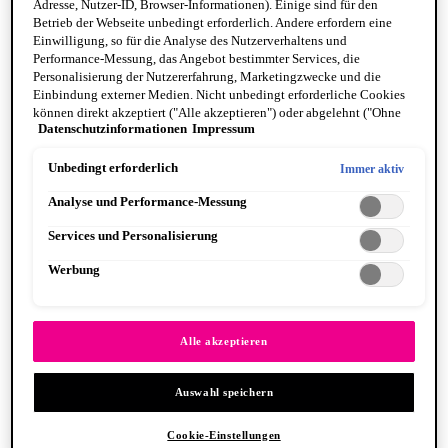
Adresse, Nutzer-ID, Browser-Informationen). Einige sind für den
Betrieb der Webseite unbedingt erforderlich. Andere erfordern eine
Einwilligung, so für die Analyse des Nutzerverhaltens und
Performance-Messung, das Angebot bestimmter Services, die
Personalisierung der Nutzererfahrung, Marketingzwecke und die
Einbindung externer Medien. Nicht unbedingt erforderliche Cookies
können direkt akzeptiert ("Alle akzeptieren") oder abgelehnt ("Ohne
Fat Cheeks
Datenschutzinformationen
Impressum
Einwilligung fortfahren") werden. Individuelle Anpassungen der
BODY
Einstellungen sind ebenfalls möglich und speicherbar ("Auswahl
Body Oils
speichern"). Die Auswahl kann jederzeit unter dem Link "Cookie-
Unbedingt erforderlich
Immer aktiv
Fragrance
Einstellungen" angepasst werden. Für weitere Informationen s. unsere
Body Butter + Lotion
Analyse und Performance-Messung
Datenschutzinformationen.
By Scent Family
Suga Baddie
Services und Personalisierung
Coconut Cutie
Juicy Boo
Werbung
Caramelt Mami
VEGANE FORMEL
PINSEL & TOOLS
Alle anzeigen PINSEL & TOOLS
Alle akzeptieren
Foundation Pinsel
Lidschatten Pinsel
Auswahl speichern
Lippenpinsel
Glitzer
Makeup Schwämme
Cookie-Einstellungen