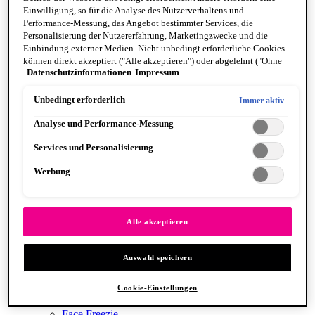
Einwilligung, so für die Analyse des Nutzerverhaltens und
Performance-Messung, das Angebot bestimmter Services, die
Personalisierung der Nutzererfahrung, Marketingzwecke und die
Jelly Job
Einbindung externer Medien. Nicht unbedingt erforderliche Cookies
können direkt akzeptiert ("Alle akzeptieren") oder abgelehnt ("Ohne
Datenschutzinformationen
Impressum
Einwilligung fortfahren") werden. Individuelle Anpassungen der
Einstellungen sind ebenfalls möglich und speicherbar ("Auswahl
speichern"). Die Auswahl kann jederzeit unter dem Link "Cookie-
Unbedingt erforderlich
Immer aktiv
Einstellungen" angepasst werden. Für weitere Informationen s. unsere
Analyse und Performance-Messung
Datenschutzinformationen.
Services und Personalisierung
Werbung
Lip Lingerie Stain
FACE
Alle anzeigen FACE
Foundation
Alle akzeptieren
Primer
Concealer
Puder
Auswahl speichern
Setting Spray
Blush
Highlight & Contouring
Cookie-Einstellungen
Bronzer
Face Freezie