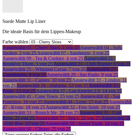
Suede Matte Lip Liner
Die ideale Basis für dein Lippen-Makeup
Farbe wählen
Ausgewählt
03 - Cherry Skies, 1 von 25
Ausgewählt
04 - Soft-
Spoken, 2 von 25
Ausgewählt
07 - Sandstorm, 3 von 25
Ausgewählt
09 - Tea & Cookies, 4 von 25
Ausgewählt
21 -
Brooklyn Thorn, 5 von 25
Ausgewählt
23 - Club Hopper, 6 von 25
Ausgewählt
25 - Whipped Caviar, 7 von 25
Ausgewählt
27 -
Copenhagen, 8 von 25
Ausgewählt
29 - Sao Paulo, 9 von 25
Ausgewählt
31 - Cannes, 10 von 25
Ausgewählt
33 - London, 11
von 25
Ausgewählt
34 - Alabama, 12 von 25
Ausgewählt
35 -
Prune, 13 von 25
Ausgewählt
37 - Los Angeles 2.0, 14 von 25
Ausgewählt
41 - Cape Town, 15 von 25
Ausgewählt
42 - San
Francisco, 16 von 25
Ausgewählt
44 - Leon, 17 von 25
Ausgewählt
47 - Kyoto, 18 von 25
Ausgewählt
52 - Free Spirit, 19 von 25
Ausgewählt
53 - Brunch Me, 20 von 25
Ausgewählt
55 - Cold
Brew, 21 von 25
Ausgewählt
57 - Spicy, 22 von 25
Ausgewählt
58
- Girl, Bye, 23 von 25
Ausgewählt
59 - Sweet Tooth, 24 von 25
Ausgewählt
60 - Clinger, 25 von 25
Zeige weniger
Farben
Zeige alle
Farben