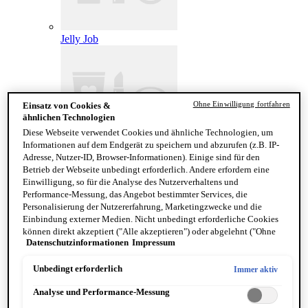
Jelly Job
Ohne Einwilligung fortfahren
Einsatz von Cookies &
ähnlichen Technologien
Diese Webseite verwendet Cookies und ähnliche Technologien, um
Informationen auf dem Endgerät zu speichern und abzurufen (z.B. IP-
Adresse, Nutzer-ID, Browser-Informationen). Einige sind für den
Betrieb der Webseite unbedingt erforderlich. Andere erfordern eine
Lip Lingerie Stain
Einwilligung, so für die Analyse des Nutzerverhaltens und
FACE
Performance-Messung, das Angebot bestimmter Services, die
Alle anzeigen FACE
Personalisierung der Nutzererfahrung, Marketingzwecke und die
Foundation
Einbindung externer Medien. Nicht unbedingt erforderliche Cookies
Primer
können direkt akzeptiert ("Alle akzeptieren") oder abgelehnt ("Ohne
Concealer
Datenschutzinformationen
Impressum
Einwilligung fortfahren") werden. Individuelle Anpassungen der
Puder
Einstellungen sind ebenfalls möglich und speicherbar ("Auswahl
Setting Spray
speichern"). Die Auswahl kann jederzeit unter dem Link "Cookie-
Blush
Unbedingt erforderlich
Immer aktiv
Einstellungen" angepasst werden. Für weitere Informationen s. unsere
Highlight & Contouring
Analyse und Performance-Messung
Datenschutzinformationen.
Bronzer
Face Freezie