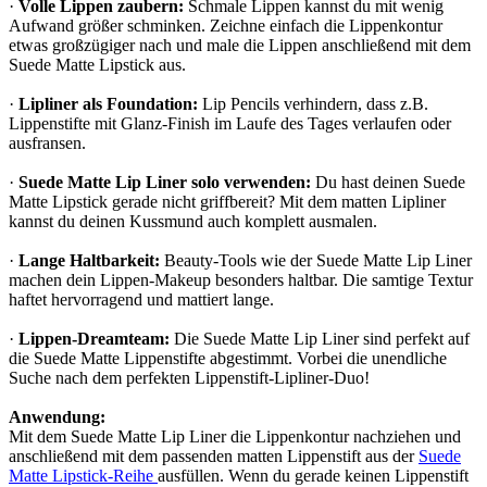
·
Volle Lippen zaubern:
Schmale Lippen kannst du mit wenig
Aufwand größer schminken. Zeichne einfach die Lippenkontur
etwas großzügiger nach und male die Lippen anschließend mit dem
Suede Matte Lipstick aus.
·
Lipliner als Foundation:
Lip Pencils verhindern, dass z.B.
Lippenstifte mit Glanz-Finish im Laufe des Tages verlaufen oder
ausfransen.
·
Suede Matte Lip Liner solo verwenden:
Du hast deinen Suede
Matte Lipstick gerade nicht griffbereit? Mit dem matten Lipliner
kannst du deinen Kussmund auch komplett ausmalen.
·
Lange Haltbarkeit:
Beauty-Tools wie der Suede Matte Lip Liner
machen dein Lippen-Makeup besonders haltbar. Die samtige Textur
haftet hervorragend und mattiert lange.
·
Lippen-Dreamteam:
Die Suede Matte Lip Liner sind perfekt auf
die Suede Matte Lippenstifte abgestimmt. Vorbei die unendliche
Suche nach dem perfekten Lippenstift-Lipliner-Duo!
Anwendung:
Mit dem Suede Matte Lip Liner die Lippenkontur nachziehen und
anschließend mit dem passenden matten Lippenstift aus der
Suede
Matte Lipstick-Reihe
ausfüllen. Wenn du gerade keinen Lippenstift