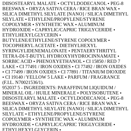
DIISOSTEARYL MALATE • OCTYLDODECANOL • PEG-8
BEESWAX • ORYZA SATIVA CERA / RICE BRAN WAX •
SILICA DIMETHYL SILYLATE [NANO] / SILICA DIMETHYL
SILYLATE • ETHYLENE/PROPYLENE/STYRENE
COPOLYMER • SYNTHETIC WAX • ALUMINUM
HYDROXIDE • CAPRYLIC/CAPRIC TRIGLYCERIDE •
ETHYLHEXYLGLYCERIN •
BUTYLENE/ETHYLENE/STYRENE COPOLYMER •
TOCOPHERYL ACETATE • DIETHYLHEXYL
SYRINGYLIDENEMALONATE • PENTAERYTHRITYL
TETRA-DI-T-BUTYL HYDROXYHYDROCINNAMATE •
SORBIC ACID • PHENOXYETHANOL • CI 15850 / RED 7
LAKE • CI 77491 / IRON OXIDES • CI 77492 / IRON OXIDES
• CI 77499 / IRON OXIDES • CI 77891 / TITANIUM DIOXIDE
• CI 19140 / YELLOW 5 LAKE • PARFUM / FRAGRANCE
(F.I.L. N70021536/1).
952037 5 - INGREDIENTS: PARAFFINUM LIQUIDUM /
MINERAL OIL / HUILE MINERALE • POLYISOBUTENE •
DIISOSTEARYL MALATE • OCTYLDODECANOL • PEG-8
BEESWAX • ORYZA SATIVA CERA / RICE BRAN WAX •
SILICA DIMETHYL SILYLATE [NANO] / SILICA DIMETHYL
SILYLATE • ETHYLENE/PROPYLENE/STYRENE
COPOLYMER • SYNTHETIC WAX • ALUMINUM
HYDROXIDE • CAPRYLIC/CAPRIC TRIGLYCERIDE •
ETHYLHEXYLGLYCERIN •