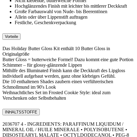
Nicht klebende, butterweiche Formel
Hochglänzendes Finish mit leichter bis mittlerer Deckkraft
Große Farbauswahl von Nude- bis Beerentönen
Allein oder über Lippenstift auftragen
Festliche, Geschenkverpackung
Vorteile
Das Holiday Butter Gloss Kit enthält 10 Butter Gloss in
Originalgröße
Butter Gloss = butterweiche Formel! Dazu kommt eine gute Portion
Schimmer – für glossy-glänzende Lippen
Mithilfe des Illuminated Finish kann die Deckkraft des Lipgloss
individuell aufgebaut werden, ganz ohne klebriges Gefühl.
Die 10 enthaltenen Shades zaubern einen verführerischen
Schmollmund im 90's Look
Weihnachtliches Set im Frosted Cookie Style: ideal zum
Verschenken oder Selbstbehalten
INHALTSSTOFFE
2036707 4 - INGREDIENTS: PARAFFINUM LIQUIDUM /
MINERAL OIL / HUILE MINERALE • POLYISOBUTENE •
DIISOSTEARYL MALATE • OCTYLDODECANOL • PEG-8