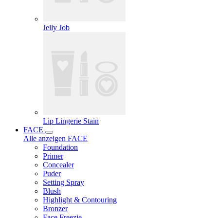
Jelly Job
Lip Lingerie Stain
FACE
Alle anzeigen FACE
Foundation
Primer
Concealer
Puder
Setting Spray
Blush
Highlight & Contouring
Bronzer
Face Freezie