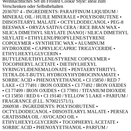
Weihnachtliches Set im Frosted Cookie Style: ideal zum
Verschenken oder Selbstbehalten
2036707 4 - INGREDIENTS: PARAFFINUM LIQUIDUM /
MINERAL OIL / HUILE MINERALE • POLYISOBUTENE •
DIISOSTEARYL MALATE • OCTYLDODECANOL • PEG-8
BEESWAX • ORYZA SATIVA CERA / RICE BRAN WAX •
SILICA DIMETHYL SILYLATE [NANO] / SILICA DIMETHYL
SILYLATE • ETHYLENE/PROPYLENE/STYRENE
COPOLYMER • SYNTHETIC WAX • ALUMINUM
HYDROXIDE • CAPRYLIC/CAPRIC TRIGLYCERIDE •
ETHYLHEXYLGLYCERIN •
BUTYLENE/ETHYLENE/STYRENE COPOLYMER •
TOCOPHERYL ACETATE • DIETHYLHEXYL
SYRINGYLIDENEMALONATE • PENTAERYTHRITYL
TETRA-DI-T-BUTYL HYDROXYHYDROCINNAMATE •
SORBIC ACID • PHENOXYETHANOL • CI 15850 / RED 7
LAKE • CI 77491 / IRON OXIDES • CI 77492 / IRON OXIDES
• CI 77499 / IRON OXIDES • CI 77891 / TITANIUM DIOXIDE
• CI 15850 / RED 6 • CI 19140 / YELLOW 5 LAKE • PARFUM /
FRAGRANCE (F.I.L. N70021571/1).
2060938 - INGREDIENTS: POLYISOBUTENE •
OCTYLDODECANOL • DIISOSTEARYL MALATE • PERSEA
GRATISSIMA OIL / AVOCADO OIL •
ETHYLHEXYLGLYCERIN • TOCOPHERYL ACETATE •
SORBIC ACID • PHENOXYETHANOL • PARFUM /