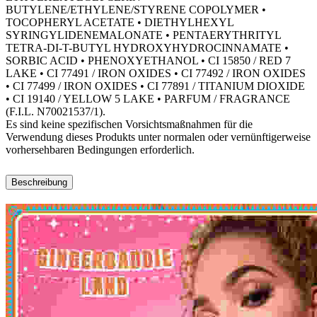
BUTYLENE/ETHYLENE/STYRENE COPOLYMER •
TOCOPHERYL ACETATE • DIETHYLHEXYL
SYRINGYLIDENEMALONATE • PENTAERYTHRITYL
TETRA-DI-T-BUTYL HYDROXYHYDROCINNAMATE •
SORBIC ACID • PHENOXYETHANOL • CI 15850 / RED 7
LAKE • CI 77491 / IRON OXIDES • CI 77492 / IRON OXIDES
• CI 77499 / IRON OXIDES • CI 77891 / TITANIUM DIOXIDE
• CI 19140 / YELLOW 5 LAKE • PARFUM / FRAGRANCE
(F.I.L. N70021537/1).
Es sind keine spezifischen Vorsichtsmaßnahmen für die
Verwendung dieses Produkts unter normalen oder vernünftigerweise
vorhersehbaren Bedingungen erforderlich.
Beschreibung