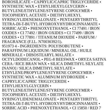
BOROSILICATE • CAPRYLIC/CAPRIC TRIGLYCERIDE •
SYNTHETIC WAX • ETHYLHEXYLGLYCERIN •
BUTYLENE/ETHYLENE/STYRENE COPOLYMER •
TOCOPHERYL ACETATE • DIETHYLHEXYL
SYRINGYLIDENEMALONATE • PENTAERYTHRITYL
TETRA-DI-T-BUTYL HYDROXYHYDROCINNAMATE •
SORBIC ACID • PHENOXYETHANOL • CI 77491 / IRON
OXIDES • CI 77492 / IRON OXIDES • CI 77499 / IRON
OXIDES • CI 77891 / TITANIUM DIOXIDE • PARFUM /
FRAGRANCE (F.I.L. N70036392/1).
951973 4 - INGREDIENTS: POLYISOBUTENE •
PARAFFINUM LIQUIDUM / MINERAL OIL / HUILE
MINERALE • DIISOSTEARYL MALATE •
OCTYLDODECANOL • PEG-8 BEESWAX • ORYZA SATIVA
CERA / RICE BRAN WAX • SILICA DIMETHYL SILYLATE
[NANO] / SILICA DIMETHYL SILYLATE •
ETHYLENE/PROPYLENE/STYRENE COPOLYMER •
SYNTHETIC WAX • ALUMINUM HYDROXIDE •
CAPRYLIC/CAPRIC TRIGLYCERIDE •
ETHYLHEXYLGLYCERIN •
BUTYLENE/ETHYLENE/STYRENE COPOLYMER •
TOCOPHERYL ACETATE • DIETHYLHEXYL
SYRINGYLIDENEMALONATE • PENTAERYTHRITYL
TETRA-DI-T-BUTYL HYDROXYHYDROCINNAMATE •
SORBIC ACID • PHENOXYETHANOL • CI 15850 / RED 7