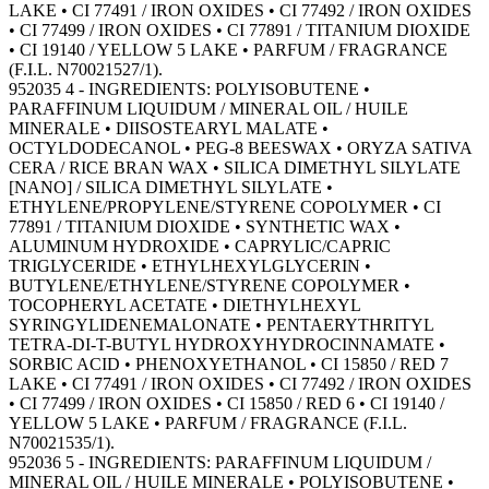
LAKE • CI 77491 / IRON OXIDES • CI 77492 / IRON OXIDES
• CI 77499 / IRON OXIDES • CI 77891 / TITANIUM DIOXIDE
• CI 19140 / YELLOW 5 LAKE • PARFUM / FRAGRANCE
(F.I.L. N70021527/1).
952035 4 - INGREDIENTS: POLYISOBUTENE •
PARAFFINUM LIQUIDUM / MINERAL OIL / HUILE
MINERALE • DIISOSTEARYL MALATE •
OCTYLDODECANOL • PEG-8 BEESWAX • ORYZA SATIVA
CERA / RICE BRAN WAX • SILICA DIMETHYL SILYLATE
[NANO] / SILICA DIMETHYL SILYLATE •
ETHYLENE/PROPYLENE/STYRENE COPOLYMER • CI
77891 / TITANIUM DIOXIDE • SYNTHETIC WAX •
ALUMINUM HYDROXIDE • CAPRYLIC/CAPRIC
TRIGLYCERIDE • ETHYLHEXYLGLYCERIN •
BUTYLENE/ETHYLENE/STYRENE COPOLYMER •
TOCOPHERYL ACETATE • DIETHYLHEXYL
SYRINGYLIDENEMALONATE • PENTAERYTHRITYL
TETRA-DI-T-BUTYL HYDROXYHYDROCINNAMATE •
SORBIC ACID • PHENOXYETHANOL • CI 15850 / RED 7
LAKE • CI 77491 / IRON OXIDES • CI 77492 / IRON OXIDES
• CI 77499 / IRON OXIDES • CI 15850 / RED 6 • CI 19140 /
YELLOW 5 LAKE • PARFUM / FRAGRANCE (F.I.L.
N70021535/1).
952036 5 - INGREDIENTS: PARAFFINUM LIQUIDUM /
MINERAL OIL / HUILE MINERALE • POLYISOBUTENE •