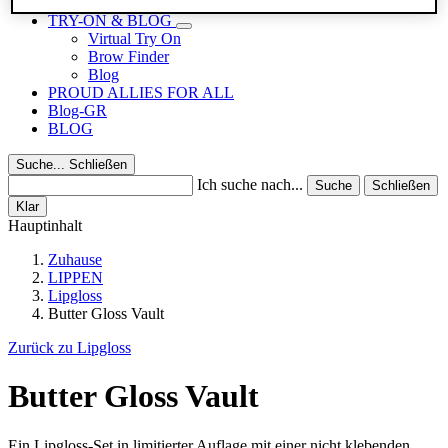
Reisegrößen
TRY-ON & BLOG
Virtual Try On
Brow Finder
Blog
PROUD ALLIES FOR ALL
Blog-GR
BLOG
Suche...
Schließen
Ich suche nach...
Suche
Schließen
Klar
Hauptinhalt
Zuhause
LIPPEN
Lipgloss
Butter Gloss Vault
Zurück zu Lipgloss
Butter Gloss Vault
Ein Lipgloss-Set in limitierter Auflage mit einer nicht klebenden,