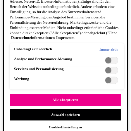
Adresse, Nutzer-ID, Browser-Informationen). Einige sind für den
Betrieb der Webseite unbedingt erforderlich. Andere erfordern eine
Einwilligung, so für die Analyse des Nutzerverhaltens und
Performance-Messung, das Angebot bestimmter Services, die
Personalisierung der Nutzererfahrung, Marketingzwecke und die
Einbindung externer Medien. Nicht unbedingt erforderliche Cookies
können direkt akzeptiert ("Alle akzeptieren") oder abgelehnt ("Ohne
Fat Cheeks
Datenschutzinformationen
Impressum
Einwilligung fortfahren") werden. Individuelle Anpassungen der
BODY
Einstellungen sind ebenfalls möglich und speicherbar ("Auswahl
Body Oils
speichern"). Die Auswahl kann jederzeit unter dem Link "Cookie-
Unbedingt erforderlich
Immer aktiv
Fragrance
Einstellungen" angepasst werden. Für weitere Informationen s. unsere
Body Butter + Lotion
Analyse und Performance-Messung
Datenschutzinformationen.
By Scent Family
Suga Baddie
Services und Personalisierung
Coconut Cutie
Juicy Boo
Werbung
Caramelt Mami
VEGANE FORMEL
PINSEL & TOOLS
Alle anzeigen PINSEL & TOOLS
Alle akzeptieren
Foundation Pinsel
Lidschatten Pinsel
Auswahl speichern
Lippenpinsel
Glitzer
Makeup Schwämme
Cookie-Einstellungen