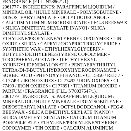
FRAGRANCE (F.I.L. N288621/1).
2061777 - INGREDIENTS: PARAFFINUM LIQUIDUM /
MINERAL OIL / HUILE MINERALE • POLYISOBUTENE •
DIISOSTEARYL MALATE • OCTYLDODECANOL •
CALCIUM ALUMINUM BOROSILICATE • PEG-8 BEESWAX
• SILICA DIMETHYL SILYLATE [NANO] / SILICA
DIMETHYL SILYLATE •
ETHYLENE/PROPYLENE/STYRENE COPOLYMER • TIN
OXIDE • SILICA • CAPRYLIC/CAPRIC TRIGLYCERIDE •
SYNTHETIC WAX • ETHYLHEXYLGLYCERIN •
BUTYLENE/ETHYLENE/STYRENE COPOLYMER •
TOCOPHERYL ACETATE • DIETHYLHEXYL
SYRINGYLIDENEMALONATE • PENTAERYTHRITYL
TETRA-DI-T-BUTYL HYDROXYHYDROCINNAMATE •
SORBIC ACID • PHENOXYETHANOL • CI 15850 / RED 7 •
CI 77491 / IRON OXIDES • CI 77492 / IRON OXIDES • CI
77499 / IRON OXIDES • CI 77891 / TITANIUM DIOXIDE •
PARFUM / FRAGRANCE (F.I.L. N70037547/1).
2061779 - INGREDIENTS: PARAFFINUM LIQUIDUM /
MINERAL OIL / HUILE MINERALE • POLYISOBUTENE •
DIISOSTEARYL MALATE • OCTYLDODECANOL • PEG-8
BEESWAX • SILICA DIMETHYL SILYLATE [NANO] /
SILICA DIMETHYL SILYLATE • CALCIUM TITANIUM
BOROSILICATE • ETHYLENE/PROPYLENE/STYRENE
COPOLYMER • TIN OXIDE • CALCIUM ALUMINUM