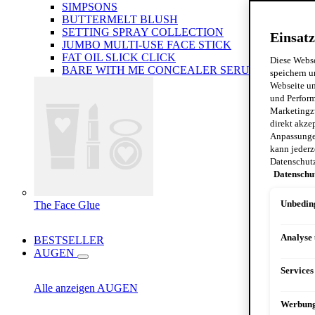
SIMPSONS
BUTTERMELT BLUSH
SETTING SPRAY COLLECTION
Einsatz
JUMBO MULTI-USE FACE STICK
FAT OIL SLICK CLICK
Diese Webse
BARE WITH ME CONCEALER SERUM
speichern u
Webseite un
und Perform
Marketingz
direkt akze
Anpassungen
kann jederz
Datenschut
Datenschu
The Face Glue
Unbeding
Analyse
BESTSELLER
AUGEN
Services
Alle anzeigen AUGEN
Werbun