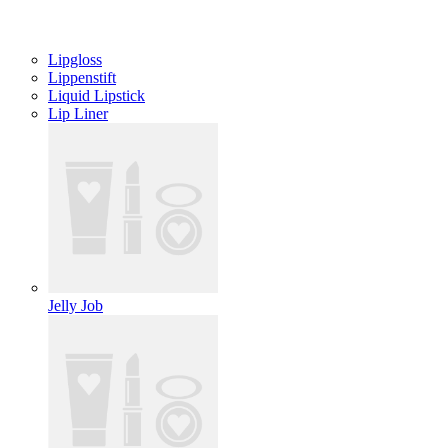
Lipgloss
Lippenstift
Liquid Lipstick
Lip Liner
Jelly Job