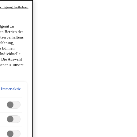
illigung fortfahren
gerät zu
en Betrieb der
utzerverhaltens
rfahrung,
es können
 Individuelle
. Die Auswahl
onen s. unsere
Immer aktiv