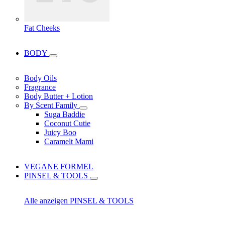
Fat Cheeks
BODY
Body Oils
Fragrance
Body Butter + Lotion
By Scent Family
Suga Baddie
Coconut Cutie
Juicy Boo
Caramelt Mami
VEGANE FORMEL
PINSEL & TOOLS
Alle anzeigen PINSEL & TOOLS