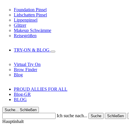
Foundation Pinsel
Lidschatten Pinsel
Lippenpinsel
Glitzer
Makeup Schwämme
Reisegrößen
TRY-ON & BLOG
Virtual Try On
Brow Finder
Blog
PROUD ALLIES FOR ALL
Blog-GR
BLOG
Suche...
Schließen
Ich suche nach...
Suche
Schließen
Hauptinhalt