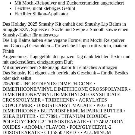
Mit Mochi-Reispulver und Zuckerceramiden angereichert
Leichtes, nicht klebriges Gefühl
Flexibler Silikon-Applikator
Das Holiday 2025 Smushy Kit enthält drei Smushy Lip Balms in
Snuggle SZN, Squeeze n Sizzle und Swipe 2 Smooth sowie einen
Smushy-Halter für unterwegs
Die Lip Balms haben eine vegane Formel mit Mochi-Reispulver
und Glucosyl Ceramiden – für weiche Lippen mit zartem, mattem
Finish
Angenehmes Tragegefühl den ganzen Tag dank leichter Textur und
mit zuckersüßem, einzigartigem Duft
Mit superweichem Silikonapplikator für einfaches Auftragen
Das Smushy Kit eignet sich perfekt als Geschenk – für die Besties
oder sich selbst
2062090 - INGREDIENTS: DIMETHICONE •
DIMETHICONE/VINYL DIMETHICONE CROSSPOLYMER •
DIMETHICONE/VINYLTRIMETHYLSILOXYSILICATE
CROSSPOLYMER • TRIBEHENIN • ACRYLATES
COPOLYMER • DIISOSTEARYL MALATE • PEG-10
DIMETHICONE • BUTYROSPERMUM PARKII BUTTER /
SHEA BUTTER • CI 77891 / TITANIUM DIOXIDE •
POLYGLYCERYL-2 TRIISOSTEARATE • CI 77492 / IRON
OXIDES • AROMA / FLAVOR • POLYGLYCERYL-2
DIISOSTEARATE • CI 15850 / RED 7 • ALUMINUM