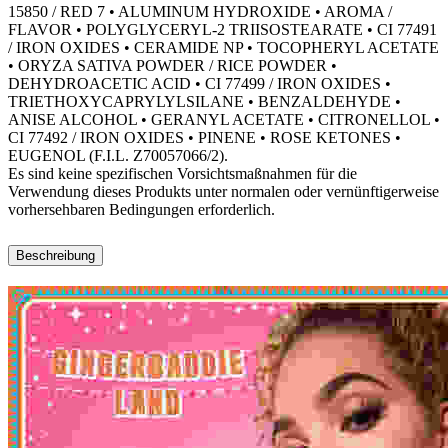
15850 / RED 7 • ALUMINUM HYDROXIDE • AROMA /
FLAVOR • POLYGLYCERYL-2 TRIISOSTEARATE • CI 77491
/ IRON OXIDES • CERAMIDE NP • TOCOPHERYL ACETATE
• ORYZA SATIVA POWDER / RICE POWDER •
DEHYDROACETIC ACID • CI 77499 / IRON OXIDES •
TRIETHOXYCAPRYLYLSILANE • BENZALDEHYDE •
ANISE ALCOHOL • GERANYL ACETATE • CITRONELLOL •
CI 77492 / IRON OXIDES • PINENE • ROSE KETONES •
EUGENOL (F.I.L. Z70057066/2).
Es sind keine spezifischen Vorsichtsmaßnahmen für die
Verwendung dieses Produkts unter normalen oder vernünftigerweise
vorhersehbaren Bedingungen erforderlich.
Beschreibung