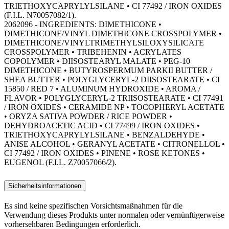
TRIETHOXYCAPRYLYLSILANE • CI 77492 / IRON OXIDES
(F.I.L. N70057082/1).
2062096 - INGREDIENTS: DIMETHICONE •
DIMETHICONE/VINYL DIMETHICONE CROSSPOLYMER •
DIMETHICONE/VINYLTRIMETHYLSILOXYSILICATE
CROSSPOLYMER • TRIBEHENIN • ACRYLATES
COPOLYMER • DIISOSTEARYL MALATE • PEG-10
DIMETHICONE • BUTYROSPERMUM PARKII BUTTER /
SHEA BUTTER • POLYGLYCERYL-2 DIISOSTEARATE • CI
15850 / RED 7 • ALUMINUM HYDROXIDE • AROMA /
FLAVOR • POLYGLYCERYL-2 TRIISOSTEARATE • CI 77491
/ IRON OXIDES • CERAMIDE NP • TOCOPHERYL ACETATE
• ORYZA SATIVA POWDER / RICE POWDER •
DEHYDROACETIC ACID • CI 77499 / IRON OXIDES •
TRIETHOXYCAPRYLYLSILANE • BENZALDEHYDE •
ANISE ALCOHOL • GERANYL ACETATE • CITRONELLOL •
CI 77492 / IRON OXIDES • PINENE • ROSE KETONES •
EUGENOL (F.I.L. Z70057066/2).
Sicherheitsinformationen
Es sind keine spezifischen Vorsichtsmaßnahmen für die
Verwendung dieses Produkts unter normalen oder vernünftigerweise
vorhersehbaren Bedingungen erforderlich.