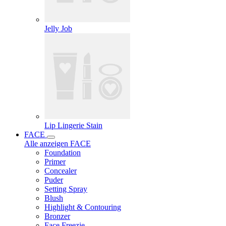
Jelly Job
Lip Lingerie Stain
FACE
Alle anzeigen FACE
Foundation
Primer
Concealer
Puder
Setting Spray
Blush
Highlight & Contouring
Bronzer
Face Freezie