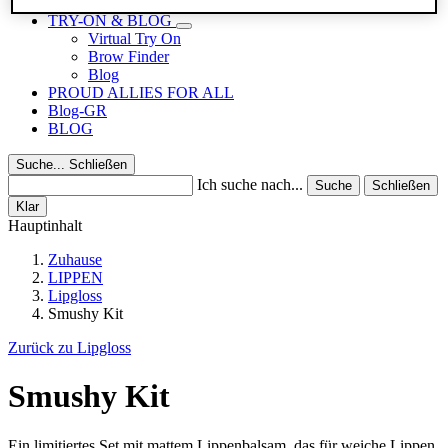
Reisegrößen
TRY-ON & BLOG
Virtual Try On
Brow Finder
Blog
PROUD ALLIES FOR ALL
Blog-GR
BLOG
Suche...
Schließen
Ich suche nach...
Suche
Schließen
Klar
Hauptinhalt
Zuhause
LIPPEN
Lipgloss
Smushy Kit
Zurück zu Lipgloss
Smushy Kit
Ein limitiertes Set mit mattem Lippenbalsam, das für weiche Lippen