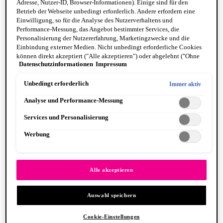
Adresse, Nutzer-ID, Browser-Informationen). Einige sind für den
Betrieb der Webseite unbedingt erforderlich. Andere erfordern eine
Einwilligung, so für die Analyse des Nutzerverhaltens und
Performance-Messung, das Angebot bestimmter Services, die
Personalisierung der Nutzererfahrung, Marketingzwecke und die
Einbindung externer Medien. Nicht unbedingt erforderliche Cookies
können direkt akzeptiert ("Alle akzeptieren") oder abgelehnt ("Ohne
Fat Cheeks
Datenschutzinformationen
Impressum
Einwilligung fortfahren") werden. Individuelle Anpassungen der
BODY
Einstellungen sind ebenfalls möglich und speicherbar ("Auswahl
Body Oils
speichern"). Die Auswahl kann jederzeit unter dem Link "Cookie-
Unbedingt erforderlich
Immer aktiv
Fragrance
Einstellungen" angepasst werden. Für weitere Informationen s. unsere
Body Butter + Lotion
Analyse und Performance-Messung
Datenschutzinformationen.
By Scent Family
Suga Baddie
Services und Personalisierung
Coconut Cutie
Juicy Boo
Werbung
Caramelt Mami
VEGANE FORMEL
PINSEL & TOOLS
Alle anzeigen PINSEL & TOOLS
Alle akzeptieren
Foundation Pinsel
Lidschatten Pinsel
Auswahl speichern
Lippenpinsel
Glitzer
Makeup Schwämme
Cookie-Einstellungen