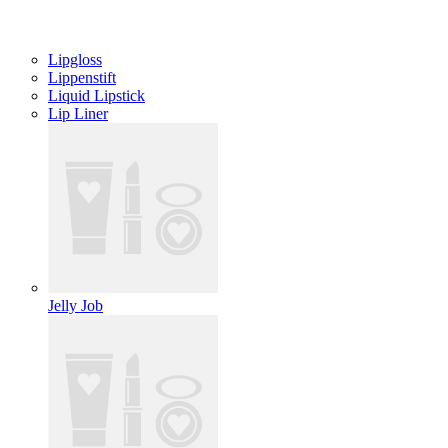
Lipgloss
Lippenstift
Liquid Lipstick
Lip Liner
Jelly Job