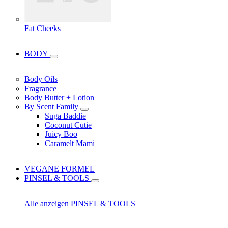
Fat Cheeks
BODY
Body Oils
Fragrance
Body Butter + Lotion
By Scent Family
Suga Baddie
Coconut Cutie
Juicy Boo
Caramelt Mami
VEGANE FORMEL
PINSEL & TOOLS
Alle anzeigen PINSEL & TOOLS