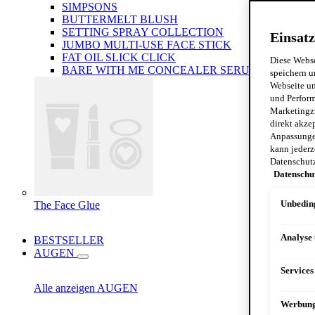
SIMPSONS
BUTTERMELT BLUSH
SETTING SPRAY COLLECTION
Einsatz
JUMBO MULTI-USE FACE STICK
FAT OIL SLICK CLICK
Diese Webse
BARE WITH ME CONCEALER SERUM
speichern u
Webseite un
und Perform
Marketingz
direkt akze
Anpassungen
kann jederz
Datenschut
Datenschu
The Face Glue
Unbeding
Analyse
BESTSELLER
AUGEN
Services
Alle anzeigen AUGEN
Werbun