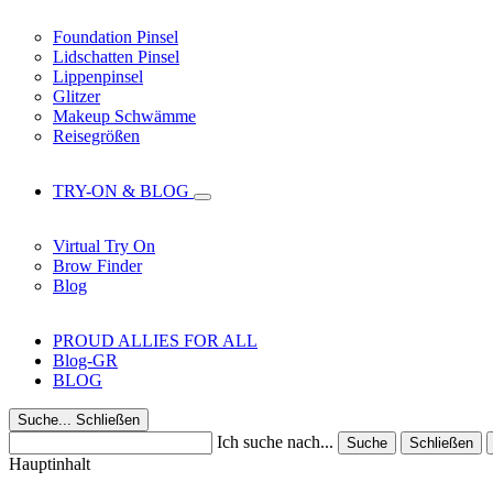
Foundation Pinsel
Lidschatten Pinsel
Lippenpinsel
Glitzer
Makeup Schwämme
Reisegrößen
TRY-ON & BLOG
Virtual Try On
Brow Finder
Blog
PROUD ALLIES FOR ALL
Blog-GR
BLOG
Suche...
Schließen
Ich suche nach...
Suche
Schließen
Hauptinhalt