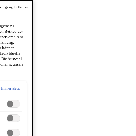
illigung fortfahren
gerät zu
en Betrieb der
utzerverhaltens
rfahrung,
es können
 Individuelle
. Die Auswahl
onen s. unsere
Immer aktiv