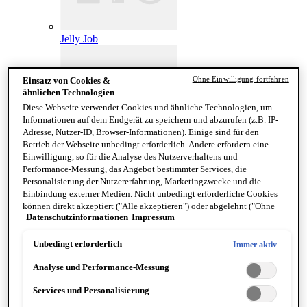
Jelly Job
Ohne Einwilligung fortfahren
Einsatz von Cookies &
ähnlichen Technologien
Diese Webseite verwendet Cookies und ähnliche Technologien, um
Informationen auf dem Endgerät zu speichern und abzurufen (z.B. IP-
Adresse, Nutzer-ID, Browser-Informationen). Einige sind für den
Betrieb der Webseite unbedingt erforderlich. Andere erfordern eine
Einwilligung, so für die Analyse des Nutzerverhaltens und
Lip Lingerie Stain
Performance-Messung, das Angebot bestimmter Services, die
FACE
Personalisierung der Nutzererfahrung, Marketingzwecke und die
Alle anzeigen FACE
Einbindung externer Medien. Nicht unbedingt erforderliche Cookies
Foundation
können direkt akzeptiert ("Alle akzeptieren") oder abgelehnt ("Ohne
Datenschutzinformationen
Impressum
Primer
Einwilligung fortfahren") werden. Individuelle Anpassungen der
Concealer
Einstellungen sind ebenfalls möglich und speicherbar ("Auswahl
Puder
speichern"). Die Auswahl kann jederzeit unter dem Link "Cookie-
Unbedingt erforderlich
Immer aktiv
Setting Spray
Einstellungen" angepasst werden. Für weitere Informationen s. unsere
Analyse und Performance-Messung
Blush
Datenschutzinformationen.
Highlight & Contouring
Services und Personalisierung
Bronzer
Face Freezie