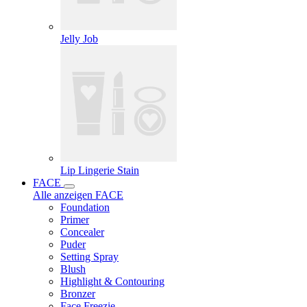
Jelly Job
Lip Lingerie Stain
FACE
Alle anzeigen FACE
Foundation
Primer
Concealer
Puder
Setting Spray
Blush
Highlight & Contouring
Bronzer
Face Freezie