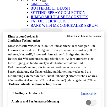
SIMPSONS
BUTTERMELT BLUSH
SETTING SPRAY COLLECTION
JUMBO MULTI-USE FACE STICK
FAT OIL SLICK CLICK
BARE WITH ME CONCEALER SERUM
Ohne Einwilligung fortfahren
Einsatz von Cookies &
ähnlichen Technologien
Diese Webseite verwendet Cookies und ähnliche Technologien, um
Informationen auf dem Endgerät zu speichern und abzurufen (z.B. IP-
Adresse, Nutzer-ID, Browser-Informationen). Einige sind für den
Betrieb der Webseite unbedingt erforderlich. Andere erfordern eine
Einwilligung, so für die Analyse des Nutzerverhaltens und
Performance-Messung, das Angebot bestimmter Services, die
The Face Glue
Personalisierung der Nutzererfahrung, Marketingzwecke und die
BESTSELLER
Einbindung externer Medien. Nicht unbedingt erforderliche Cookies
AUGEN
können direkt akzeptiert ("Alle akzeptieren") oder abgelehnt ("Ohne
Alle anzeigen AUGEN
Datenschutzinformationen
Impressum
Einwilligung fortfahren") werden. Individuelle Anpassungen der
Eyeliner
Einstellungen sind ebenfalls möglich und speicherbar ("Auswahl
Augenbrauen
speichern"). Die Auswahl kann jederzeit unter dem Link "Cookie-
Unbedingt erforderlich
Immer aktiv
Lidschatten
Einstellungen" angepasst werden. Für weitere Informationen s. unsere
Mascara
Analyse und Performance-Messung
Datenschutzinformationen.
Glitzer