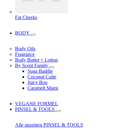
Fat Cheeks
BODY
Body Oils
Fragrance
Body Butter + Lotion
By Scent Family
Suga Baddie
Coconut Cutie
Juicy Boo
Caramelt Mami
VEGANE FORMEL
PINSEL & TOOLS
Alle anzeigen PINSEL & TOOLS