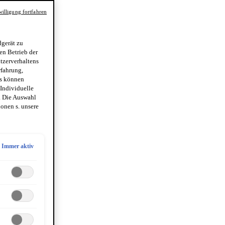
illigung fortfahren
gerät zu
en Betrieb der
utzerverhaltens
rfahrung,
es können
 Individuelle
. Die Auswahl
onen s. unsere
Immer aktiv