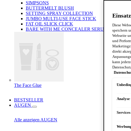
SIMPSONS
BUTTERMELT BLUSH
SETTING SPRAY COLLECTION
Einsatz
JUMBO MULTI-USE FACE STICK
FAT OIL SLICK CLICK
Diese Webse
BARE WITH ME CONCEALER SERUM
speichern u
Webseite un
und Perform
Marketingz
direkt akze
Anpassungen
kann jederz
Datenschut
Datenschu
The Face Glue
Unbeding
Analyse
BESTSELLER
AUGEN
Services
Alle anzeigen AUGEN
Werbun