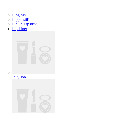
Lipgloss
Lippenstift
Liquid Lipstick
Lip Liner
Jelly Job