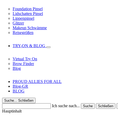
Foundation Pinsel
Lidschatten Pinsel
Lippenpinsel
Glitzer
Makeup Schwämme
Reisegrößen
TRY-ON & BLOG
Virtual Try On
Brow Finder
Blog
PROUD ALLIES FOR ALL
Blog-GR
BLOG
Suche...
Schließen
Ich suche nach...
Suche
Schließen
Hauptinhalt