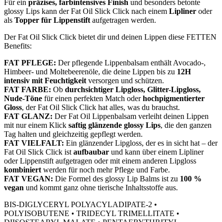
Für ein
präzises, farbintensives Finish
und besonders betonte
glossy Lips kann der Fat Oil Slick Click nach einem
Lipliner
oder
als
Topper für Lippenstift
aufgetragen werden.
Der Fat Oil Slick Click bietet dir und deinen Lippen diese FETTEN
Benefits:
FAT PFLEGE:
Der pflegende Lippenbalsam enthält Avocado-,
Himbeer- und Moltebeerenöle, die deine Lippen bis zu
12H
intensiv mit Feuchtigkeit
versorgen und schützen.
FAT FARBE:
Ob
durchsichtiger Lipgloss, Glitter-Lipgloss,
Nude-Töne
für einen perfekten Match oder
hochpigmentierter
Gloss
, der Fat Oil Slick Click hat alles, was du brauchst.
FAT GLANZ:
Der Fat Oil Lippenbalsam verleiht deinen Lippen
mit nur einem Klick
saftig glänzende glossy Lips
, die den ganzen
Tag halten und gleichzeitig gepflegt werden.
FAT VIELFALT:
Ein glänzender Lipgloss, der es in sicht hat – der
Fat Oil Slick Click ist
aufbaubar
und kann über einem Lipliner
oder Lippenstift aufgetragen oder mit einem anderen Lipgloss
kombiniert
werden für noch mehr Pflege und Farbe.
FAT VEGAN:
Die Formel des glossy Lip Balms ist zu
100 %
vegan
und kommt ganz ohne tierische Inhaltsstoffe aus.
BIS-DIGLYCERYL POLYACYLADIPATE-2 •
POLYISOBUTENE • TRIDECYL TRIMELLITATE •