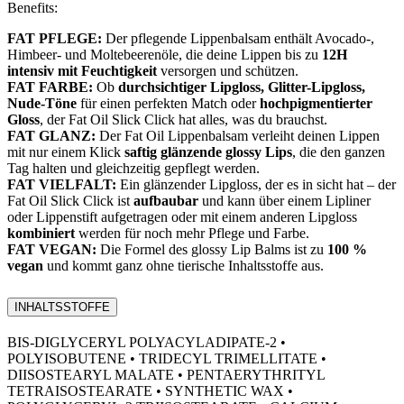
Benefits:
FAT PFLEGE:
Der pflegende Lippenbalsam enthält Avocado-,
Himbeer- und Moltebeerenöle, die deine Lippen bis zu
12H
intensiv mit Feuchtigkeit
versorgen und schützen.
FAT FARBE:
Ob
durchsichtiger Lipgloss, Glitter-Lipgloss,
Nude-Töne
für einen perfekten Match oder
hochpigmentierter
Gloss
, der Fat Oil Slick Click hat alles, was du brauchst.
FAT GLANZ:
Der Fat Oil Lippenbalsam verleiht deinen Lippen
mit nur einem Klick
saftig glänzende glossy Lips
, die den ganzen
Tag halten und gleichzeitig gepflegt werden.
FAT VIELFALT:
Ein glänzender Lipgloss, der es in sicht hat – der
Fat Oil Slick Click ist
aufbaubar
und kann über einem Lipliner
oder Lippenstift aufgetragen oder mit einem anderen Lipgloss
kombiniert
werden für noch mehr Pflege und Farbe.
FAT VEGAN:
Die Formel des glossy Lip Balms ist zu
100 %
vegan
und kommt ganz ohne tierische Inhaltsstoffe aus.
INHALTSSTOFFE
BIS-DIGLYCERYL POLYACYLADIPATE-2 •
POLYISOBUTENE • TRIDECYL TRIMELLITATE •
DIISOSTEARYL MALATE • PENTAERYTHRITYL
TETRAISOSTEARATE • SYNTHETIC WAX •