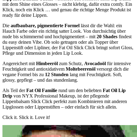
mit dem Shine eines Glosses – nicht klebrig, dafür extra comfy. Ein
Klick, noch ein Klick … und genau die richtige Menge Produkt ist
ready für deine Lippen.
Die
aufbaubare, pigmentierte Formel
lässt dir die Wahl: ein
Hauch Farbe oder ein richtig satter Look. Von durchsichtig über
nude bis schimmernd und hochpigmentiert – mit
20 Shades
findest
du easy deinen Vibe. Ob solo getragen oder als Topper über
Lippenstift oder Lipliner, der Fat Oil Slick Click bringt sofort Gloss,
Pflege und Dimension in jeden Lip Look.
Angereichert mit
Himbeeröl
zum Schutz,
Avocadoöl
für intensive
Feuchtigkeit und antioxidativem
Moltebeerenöl
versorgt dich die
vegane Formel bis zu
12 Stunden
lang mit Feuchtigkeit. Soft,
glossy, gepflegt – und das stundenlang.
Als Teil der
Fat Oil Familie
rund um den beliebten
Fat Oil Lip
Drip
von NYX Professional Makeup, ist der pflegende
Lippenbalsam Slick Click perfekt zum Kombinieren mit anderen
Lipglossen oder Lippenstiften – oder einfach für sich allein.
Click it. Slick it. Love it!