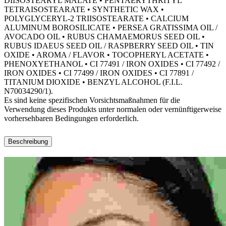
DIISOSTEARYL MALATE • PENTAERYTHRITYL
TETRAISOSTEARATE • SYNTHETIC WAX •
POLYGLYCERYL-2 TRIISOSTEARATE • CALCIUM
ALUMINUM BOROSILICATE • PERSEA GRATISSIMA OIL /
AVOCADO OIL • RUBUS CHAMAEMORUS SEED OIL •
RUBUS IDAEUS SEED OIL / RASPBERRY SEED OIL • TIN
OXIDE • AROMA / FLAVOR • TOCOPHERYL ACETATE •
PHENOXYETHANOL • CI 77491 / IRON OXIDES • CI 77492 /
IRON OXIDES • CI 77499 / IRON OXIDES • CI 77891 /
TITANIUM DIOXIDE • BENZYL ALCOHOL (F.I.L.
N70034290/1).
Es sind keine spezifischen Vorsichtsmaßnahmen für die
Verwendung dieses Produkts unter normalen oder vernünftigerweise
vorhersehbaren Bedingungen erforderlich.
Beschreibung