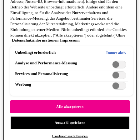
Adresse, Nutzer-ID, Browser-Informationen). Einige sind für den
Betrieb der Webseite unbedingt erforderlich. Andere erfordern eine
Einwilligung, so für die Analyse des Nutzerverhaltens und
Performance-Messung, das Angebot bestimmter Services, die
Personalisierung der Nutzererfahrung, Marketingzwecke und die
Einbindung externer Medien. Nicht unbedingt erforderliche Cookies
können direkt akzeptiert ("Alle akzeptieren") oder abgelehnt ("Ohne
Fat Cheeks
Datenschutzinformationen
Impressum
Einwilligung fortfahren") werden. Individuelle Anpassungen der
BODY
Einstellungen sind ebenfalls möglich und speicherbar ("Auswahl
Body Oils
speichern"). Die Auswahl kann jederzeit unter dem Link "Cookie-
Unbedingt erforderlich
Immer aktiv
Fragrance
Einstellungen" angepasst werden. Für weitere Informationen s. unsere
Body Butter + Lotion
Analyse und Performance-Messung
Datenschutzinformationen.
By Scent Family
Suga Baddie
Services und Personalisierung
Coconut Cutie
Juicy Boo
Werbung
Caramelt Mami
VEGANE FORMEL
PINSEL & TOOLS
Alle anzeigen PINSEL & TOOLS
Alle akzeptieren
Foundation Pinsel
Lidschatten Pinsel
Auswahl speichern
Lippenpinsel
Glitzer
Makeup Schwämme
Cookie-Einstellungen