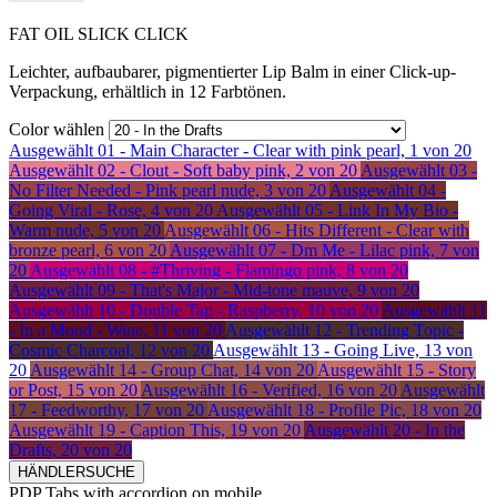
FAT OIL SLICK CLICK
Leichter, aufbaubarer, pigmentierter Lip Balm in einer Click-up-
Verpackung, erhältlich in 12 Farbtönen.
Color wählen
Ausgewählt
01 - Main Character - Clear with pink pearl, 1 von 20
Ausgewählt
02 - Clout - Soft baby pink, 2 von 20
Ausgewählt
03 -
No Filter Needed - Pink pearl nude, 3 von 20
Ausgewählt
04 -
Going Viral - Rose, 4 von 20
Ausgewählt
05 - Link In My Bio -
Warm nude, 5 von 20
Ausgewählt
06 - Hits Different - Clear with
bronze pearl, 6 von 20
Ausgewählt
07 - Dm Me - Lilac pink, 7 von
20
Ausgewählt
08 - #Thriving - Flamingo pink, 8 von 20
Ausgewählt
09 - That's Major - Mid-tone mauve, 9 von 20
Ausgewählt
10 - Double Tap - Raspberry, 10 von 20
Ausgewählt
11
- In a Mood - Wine, 11 von 20
Ausgewählt
12 - Trending Topic -
Cosmic Charcoal, 12 von 20
Ausgewählt
13 - Going Live, 13 von
20
Ausgewählt
14 - Group Chat, 14 von 20
Ausgewählt
15 - Story
or Post, 15 von 20
Ausgewählt
16 - Verified, 16 von 20
Ausgewählt
17 - Feedworthy, 17 von 20
Ausgewählt
18 - Profile Pic, 18 von 20
Ausgewählt
19 - Caption This, 19 von 20
Ausgewählt
20 - In the
Drafts, 20 von 20
HÄNDLERSUCHE
PDP Tabs with accordion on mobile