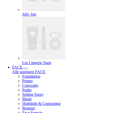
Jelly Job
Lip Lingerie Stain
FACE
Alle anzeigen FACE
Foundation
Primer
Concealer
Puder
Setting Spray
Blush
Highlight & Contouring
Bronzer
Face Freezie