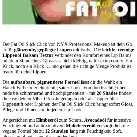
Der Fat Oil Slick Click von NYX Professional Makeup ist dein Go-
to für
glänzende, gepflegte Lippen
mit Farbe. Die
leichte, cremige
Lippenöl-Balsam-Textur
verbindet den Komfort eines Lip Balms
mit dem Shine eines Glosses – nicht klebrig, dafür extra comfy. Ein
Klick, noch ein Klick … und genau die richtige Menge Produkt ist
ready für deine Lippen.
Die
aufbaubare, pigmentierte Formel
lässt dir die Wahl: ein
Hauch Farbe oder ein richtig satter Look. Von durchsichtig über
nude bis schimmernd und hochpigmentiert – mit
20 Shades
findest
du easy deinen Vibe. Ob solo getragen oder als Topper über
Lippenstift oder Lipliner, der Fat Oil Slick Click bringt sofort Gloss,
Pflege und Dimension in jeden Lip Look.
Angereichert mit
Himbeeröl
zum Schutz,
Avocadoöl
für intensive
Feuchtigkeit und antioxidativem
Moltebeerenöl
versorgt dich die
vegane Formel bis zu
12 Stunden
lang mit Feuchtigkeit. Soft,
glossy, gepflegt – und das stundenlang.