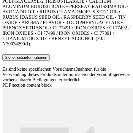
POLYGLYCERYL-2 TRIISOSTEARATE • CALCIUM
ALUMINUM BOROSILICATE • PERSEA GRATISSIMA OIL /
AVOCADO OIL • RUBUS CHAMAEMORUS SEED OIL •
RUBUS IDAEUS SEED OIL / RASPBERRY SEED OIL • TIN
OXIDE • AROMA / FLAVOR • TOCOPHERYL ACETATE •
PHENOXYETHANOL • CI 77491 / IRON OXIDES • CI 77492 /
IRON OXIDES • CI 77499 / IRON OXIDES • CI 77891 /
TITANIUM DIOXIDE • BENZYL ALCOHOL (F.I.L.
N70034290/1).
Sicherheitsinformationen
Es sind keine spezifischen Vorsichtsmaßnahmen für die
Verwendung dieses Produkts unter normalen oder vernünftigerweise
vorhersehbaren Bedingungen erforderlich.
PDP section content block