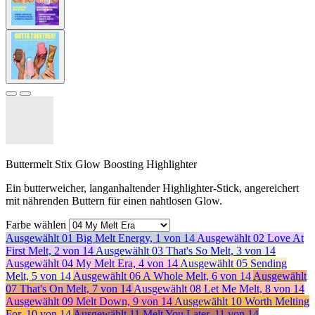
Buttermelt Stix Glow Boosting Highlighter
Ein butterweicher, langanhaltender Highlighter-Stick, angereichert
mit nährenden Buttern für einen nahtlosen Glow.
Farbe wählen
Ausgewählt
01 Big Melt Energy, 1 von 14
Ausgewählt
02 Love At
First Melt, 2 von 14
Ausgewählt
03 That's So Melt, 3 von 14
Ausgewählt
04 My Melt Era, 4 von 14
Ausgewählt
05 Sending
Melt, 5 von 14
Ausgewählt
06 A Whole Melt, 6 von 14
Ausgewählt
07 That's On Melt, 7 von 14
Ausgewählt
08 Let Me Melt, 8 von 14
Ausgewählt
09 Melt Down, 9 von 14
Ausgewählt
10 Worth Melting
For, 10 von 14
Ausgewählt
11 Melt You Later, 11 von 14