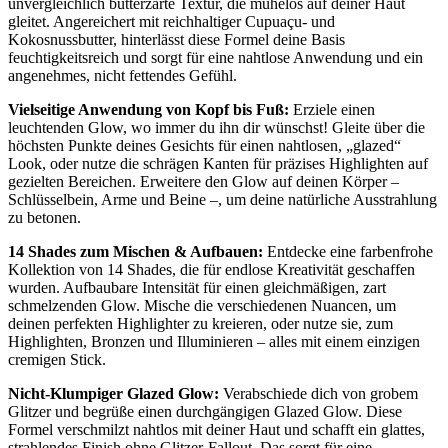
unvergleichlich butterzarte Textur, die mühelos auf deiner Haut
gleitet. Angereichert mit reichhaltiger Cupuaçu- und
Kokosnussbutter, hinterlässt diese Formel deine Basis
feuchtigkeitsreich und sorgt für eine nahtlose Anwendung und ein
angenehmes, nicht fettendes Gefühl.
Vielseitige Anwendung von Kopf bis Fuß:
Erziele einen
leuchtenden Glow, wo immer du ihn dir wünschst! Gleite über die
höchsten Punkte deines Gesichts für einen nahtlosen, „glazed“
Look, oder nutze die schrägen Kanten für präzises Highlighten auf
gezielten Bereichen. Erweitere den Glow auf deinen Körper –
Schlüsselbein, Arme und Beine –, um deine natürliche Ausstrahlung
zu betonen.
14 Shades zum Mischen & Aufbauen:
Entdecke eine farbenfrohe
Kollektion von 14 Shades, die für endlose Kreativität geschaffen
wurden. Aufbaubare Intensität für einen gleichmäßigen, zart
schmelzenden Glow. Mische die verschiedenen Nuancen, um
deinen perfekten Highlighter zu kreieren, oder nutze sie, zum
Highlighten, Bronzen und Illuminieren – alles mit einem einzigen
cremigen Stick.
Nicht-Klumpiger Glazed Glow:
Verabschiede dich von grobem
Glitzer und begrüße einen durchgängigen Glazed Glow. Diese
Formel verschmilzt nahtlos mit deiner Haut und schafft ein glattes,
strahlendes Finish ohne Glitzer-Fallout. Das sorgt für eine