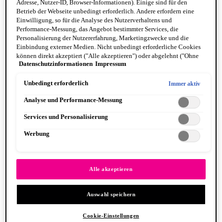
Adresse, Nutzer-ID, Browser-Informationen). Einige sind für den
Betrieb der Webseite unbedingt erforderlich. Andere erfordern eine
Einwilligung, so für die Analyse des Nutzerverhaltens und
Performance-Messung, das Angebot bestimmter Services, die
Personalisierung der Nutzererfahrung, Marketingzwecke und die
Einbindung externer Medien. Nicht unbedingt erforderliche Cookies
können direkt akzeptiert ("Alle akzeptieren") oder abgelehnt ("Ohne
Fat Cheeks
Datenschutzinformationen
Impressum
Einwilligung fortfahren") werden. Individuelle Anpassungen der
BODY
Einstellungen sind ebenfalls möglich und speicherbar ("Auswahl
Body Oils
speichern"). Die Auswahl kann jederzeit unter dem Link "Cookie-
Unbedingt erforderlich
Immer aktiv
Fragrance
Einstellungen" angepasst werden. Für weitere Informationen s. unsere
Body Butter + Lotion
Analyse und Performance-Messung
Datenschutzinformationen.
By Scent Family
Suga Baddie
Services und Personalisierung
Coconut Cutie
Juicy Boo
Werbung
Caramelt Mami
VEGANE FORMEL
PINSEL & TOOLS
Alle anzeigen PINSEL & TOOLS
Alle akzeptieren
Foundation Pinsel
Lidschatten Pinsel
Auswahl speichern
Lippenpinsel
Glitzer
Makeup Schwämme
Cookie-Einstellungen