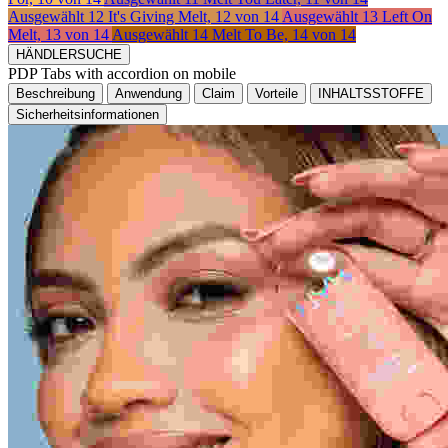
Ausgewählt
12 It's Giving Melt, 12 von 14
Ausgewählt
13 Left On
Melt, 13 von 14
Ausgewählt
14 Melt To Be, 14 von 14
HÄNDLERSUCHE
PDP Tabs with accordion on mobile
Beschreibung
Anwendung
Claim
Vorteile
INHALTSSTOFFE
Sicherheitsinformationen