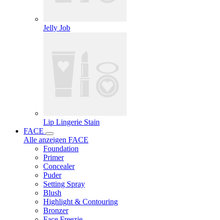
Jelly Job
Lip Lingerie Stain
FACE
Alle anzeigen FACE
Foundation
Primer
Concealer
Puder
Setting Spray
Blush
Highlight & Contouring
Bronzer
Face Freezie