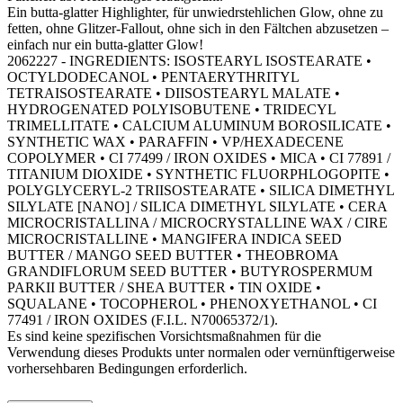
Ein butta-glatter Highlighter, für unwiedrstehlichen Glow, ohne zu
fetten, ohne Glitzer-Fallout, ohne sich in den Fältchen abzusetzen –
einfach nur ein butta-glatter Glow!
2062227 - INGREDIENTS: ISOSTEARYL ISOSTEARATE •
OCTYLDODECANOL • PENTAERYTHRITYL
TETRAISOSTEARATE • DIISOSTEARYL MALATE •
HYDROGENATED POLYISOBUTENE • TRIDECYL
TRIMELLITATE • CALCIUM ALUMINUM BOROSILICATE •
SYNTHETIC WAX • PARAFFIN • VP/HEXADECENE
COPOLYMER • CI 77499 / IRON OXIDES • MICA • CI 77891 /
TITANIUM DIOXIDE • SYNTHETIC FLUORPHLOGOPITE •
POLYGLYCERYL-2 TRIISOSTEARATE • SILICA DIMETHYL
SILYLATE [NANO] / SILICA DIMETHYL SILYLATE • CERA
MICROCRISTALLINA / MICROCRYSTALLINE WAX / CIRE
MICROCRISTALLINE • MANGIFERA INDICA SEED
BUTTER / MANGO SEED BUTTER • THEOBROMA
GRANDIFLORUM SEED BUTTER • BUTYROSPERMUM
PARKII BUTTER / SHEA BUTTER • TIN OXIDE •
SQUALANE • TOCOPHEROL • PHENOXYETHANOL • CI
77491 / IRON OXIDES (F.I.L. N70065372/1).
Es sind keine spezifischen Vorsichtsmaßnahmen für die
Verwendung dieses Produkts unter normalen oder vernünftigerweise
vorhersehbaren Bedingungen erforderlich.