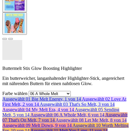
Buttermelt Stix Glow Boosting Highlighter
Ein butterweicher, langanhaltender Highlighter-Stick, angereichert
mit nährenden Buttern für einen nahtlosen Glow.
Farbe wählen
Ausgewählt
01 Big Melt Energy, 1 von 14
Ausgewählt
02 Love At
First Melt, 2 von 14
Ausgewählt
03 That's So Melt, 3 von 14
Ausgewählt
04 My Melt Era, 4 von 14
Ausgewählt
05 Sending
Melt, 5 von 14
Ausgewählt
06 A Whole Melt, 6 von 14
Ausgewählt
07 That's On Melt, 7 von 14
Ausgewählt
08 Let Me Melt, 8 von 14
Ausgewählt
09 Melt Down, 9 von 14
Ausgewählt
10 Worth Melting
For, 10 von 14
Ausgewählt
11 Melt You Later, 11 von 14