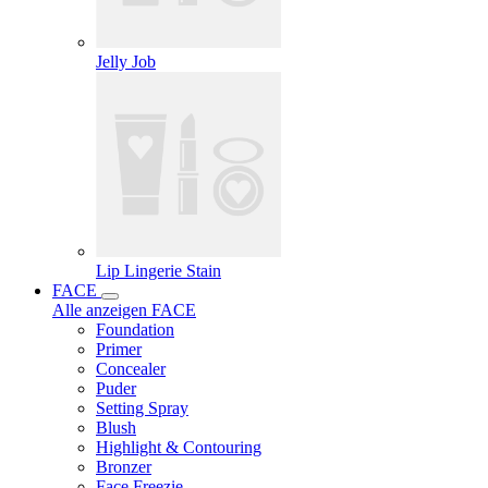
Jelly Job
Lip Lingerie Stain
FACE
Alle anzeigen FACE
Foundation
Primer
Concealer
Puder
Setting Spray
Blush
Highlight & Contouring
Bronzer
Face Freezie