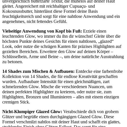
unvergleichlich butterzarte Textur, die mühelos auf deiner Haut
gleitet. Angereichert mit reichhaltiger Cupuaçu- und
Kokosnussbutter, hinterlässt diese Formel deine Basis
feuchtigkeitsreich und sorgt für eine nahtlose Anwendung und ein
angenehmes, nicht fettendes Gefühl.
Vielseitige Anwendung von Kopf bis Fuß:
Erziele einen
leuchtenden Glow, wo immer du ihn dir wünschst! Gleite über die
höchsten Punkte deines Gesichts für einen nahtlosen, „glazed“
Look, oder nutze die schrägen Kanten für präzises Highlighten auf
gezielten Bereichen. Erweitere den Glow auf deinen Körper –
Schlüsselbein, Arme und Beine –, um deine natürliche Ausstrahlung
zu betonen.
14 Shades zum Mischen & Aufbauen:
Entdecke eine farbenfrohe
Kollektion von 14 Shades, die für endlose Kreativität geschaffen
wurden. Aufbaubare Intensität für einen gleichmäßigen, zart
schmelzenden Glow. Mische die verschiedenen Nuancen, um
deinen perfekten Highlighter zu kreieren, oder nutze sie, zum
Highlighten, Bronzen und Illuminieren – alles mit einem einzigen
cremigen Stick.
Nicht-Klumpiger Glazed Glow:
Verabschiede dich von grobem
Glitzer und begrüße einen durchgängigen Glazed Glow. Diese
Formel verschmilzt nahtlos mit deiner Haut und schafft ein glattes,
strahlendes Finish ohne Glitzer-Fallout. Das sorgt für eine