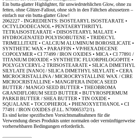
Ein butta-glatter Highlighter, für unwiedrstehlichen Glow, ohne zu
fetten, ohne Glitzer-Fallout, ohne sich in den Fältchen abzusetzen –
einfach nur ein butta-glatter Glow!
2062227 - INGREDIENTS: ISOSTEARYL ISOSTEARATE •
OCTYLDODECANOL • PENTAERYTHRITYL
TETRAISOSTEARATE • DIISOSTEARYL MALATE •
HYDROGENATED POLYISOBUTENE • TRIDECYL
TRIMELLITATE • CALCIUM ALUMINUM BOROSILICATE •
SYNTHETIC WAX • PARAFFIN • VP/HEXADECENE
COPOLYMER • CI 77499 / IRON OXIDES • MICA • CI 77891 /
TITANIUM DIOXIDE • SYNTHETIC FLUORPHLOGOPITE •
POLYGLYCERYL-2 TRIISOSTEARATE • SILICA DIMETHYL
SILYLATE [NANO] / SILICA DIMETHYL SILYLATE • CERA
MICROCRISTALLINA / MICROCRYSTALLINE WAX / CIRE
MICROCRISTALLINE • MANGIFERA INDICA SEED
BUTTER / MANGO SEED BUTTER • THEOBROMA
GRANDIFLORUM SEED BUTTER • BUTYROSPERMUM
PARKII BUTTER / SHEA BUTTER • TIN OXIDE •
SQUALANE • TOCOPHEROL • PHENOXYETHANOL • CI
77491 / IRON OXIDES (F.I.L. N70065372/1).
Es sind keine spezifischen Vorsichtsmaßnahmen für die
Verwendung dieses Produkts unter normalen oder vernünftigerweise
vorhersehbaren Bedingungen erforderlich.