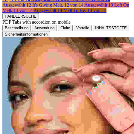
Ausgewählt
12 It's Giving Melt, 12 von 14
Ausgewählt
13 Left On
Melt, 13 von 14
Ausgewählt
14 Melt To Be, 14 von 14
HÄNDLERSUCHE
PDP Tabs with accordion on mobile
Beschreibung
Anwendung
Claim
Vorteile
INHALTSSTOFFE
Sicherheitsinformationen