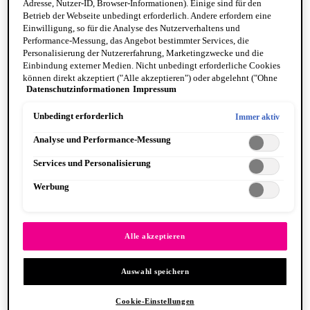
Adresse, Nutzer-ID, Browser-Informationen). Einige sind für den
Betrieb der Webseite unbedingt erforderlich. Andere erfordern eine
Einwilligung, so für die Analyse des Nutzerverhaltens und
Performance-Messung, das Angebot bestimmter Services, die
Personalisierung der Nutzererfahrung, Marketingzwecke und die
Einbindung externer Medien. Nicht unbedingt erforderliche Cookies
können direkt akzeptiert ("Alle akzeptieren") oder abgelehnt ("Ohne
Fat Cheeks
Datenschutzinformationen
Impressum
Einwilligung fortfahren") werden. Individuelle Anpassungen der
BODY
Einstellungen sind ebenfalls möglich und speicherbar ("Auswahl
Body Oils
speichern"). Die Auswahl kann jederzeit unter dem Link "Cookie-
Unbedingt erforderlich
Immer aktiv
Fragrance
Einstellungen" angepasst werden. Für weitere Informationen s. unsere
Body Butter + Lotion
Analyse und Performance-Messung
Datenschutzinformationen.
By Scent Family
Suga Baddie
Services und Personalisierung
Coconut Cutie
Juicy Boo
Werbung
Caramelt Mami
VEGANE FORMEL
PINSEL & TOOLS
Alle anzeigen PINSEL & TOOLS
Alle akzeptieren
Foundation Pinsel
Lidschatten Pinsel
Auswahl speichern
Lippenpinsel
Glitzer
Makeup Schwämme
Cookie-Einstellungen