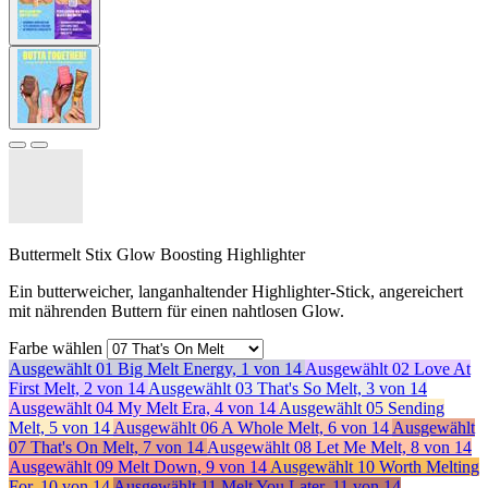
Buttermelt Stix Glow Boosting Highlighter
Ein butterweicher, langanhaltender Highlighter-Stick, angereichert
mit nährenden Buttern für einen nahtlosen Glow.
Farbe wählen
Ausgewählt
01 Big Melt Energy, 1 von 14
Ausgewählt
02 Love At
First Melt, 2 von 14
Ausgewählt
03 That's So Melt, 3 von 14
Ausgewählt
04 My Melt Era, 4 von 14
Ausgewählt
05 Sending
Melt, 5 von 14
Ausgewählt
06 A Whole Melt, 6 von 14
Ausgewählt
07 That's On Melt, 7 von 14
Ausgewählt
08 Let Me Melt, 8 von 14
Ausgewählt
09 Melt Down, 9 von 14
Ausgewählt
10 Worth Melting
For, 10 von 14
Ausgewählt
11 Melt You Later, 11 von 14