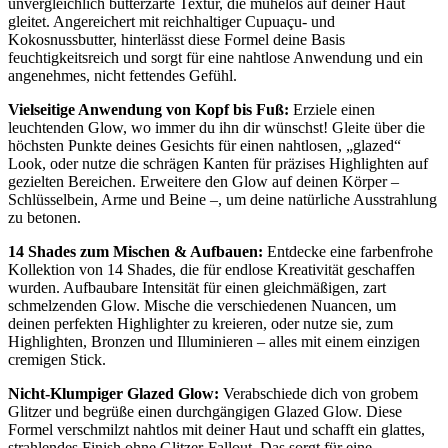
unvergleichlich butterzarte Textur, die mühelos auf deiner Haut
gleitet. Angereichert mit reichhaltiger Cupuaçu- und
Kokosnussbutter, hinterlässt diese Formel deine Basis
feuchtigkeitsreich und sorgt für eine nahtlose Anwendung und ein
angenehmes, nicht fettendes Gefühl.
Vielseitige Anwendung von Kopf bis Fuß:
Erziele einen
leuchtenden Glow, wo immer du ihn dir wünschst! Gleite über die
höchsten Punkte deines Gesichts für einen nahtlosen, „glazed“
Look, oder nutze die schrägen Kanten für präzises Highlighten auf
gezielten Bereichen. Erweitere den Glow auf deinen Körper –
Schlüsselbein, Arme und Beine –, um deine natürliche Ausstrahlung
zu betonen.
14 Shades zum Mischen & Aufbauen:
Entdecke eine farbenfrohe
Kollektion von 14 Shades, die für endlose Kreativität geschaffen
wurden. Aufbaubare Intensität für einen gleichmäßigen, zart
schmelzenden Glow. Mische die verschiedenen Nuancen, um
deinen perfekten Highlighter zu kreieren, oder nutze sie, zum
Highlighten, Bronzen und Illuminieren – alles mit einem einzigen
cremigen Stick.
Nicht-Klumpiger Glazed Glow:
Verabschiede dich von grobem
Glitzer und begrüße einen durchgängigen Glazed Glow. Diese
Formel verschmilzt nahtlos mit deiner Haut und schafft ein glattes,
strahlendes Finish ohne Glitzer-Fallout. Das sorgt für eine