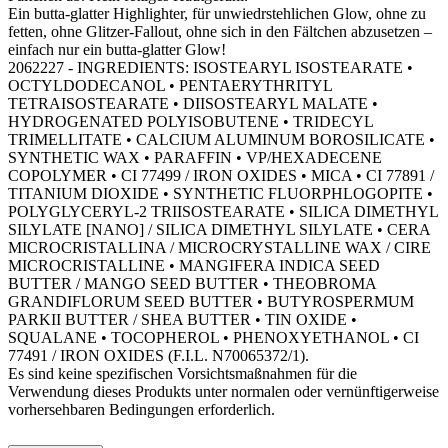
Ein butta-glatter Highlighter, für unwiedrstehlichen Glow, ohne zu
fetten, ohne Glitzer-Fallout, ohne sich in den Fältchen abzusetzen –
einfach nur ein butta-glatter Glow!
2062227 - INGREDIENTS: ISOSTEARYL ISOSTEARATE •
OCTYLDODECANOL • PENTAERYTHRITYL
TETRAISOSTEARATE • DIISOSTEARYL MALATE •
HYDROGENATED POLYISOBUTENE • TRIDECYL
TRIMELLITATE • CALCIUM ALUMINUM BOROSILICATE •
SYNTHETIC WAX • PARAFFIN • VP/HEXADECENE
COPOLYMER • CI 77499 / IRON OXIDES • MICA • CI 77891 /
TITANIUM DIOXIDE • SYNTHETIC FLUORPHLOGOPITE •
POLYGLYCERYL-2 TRIISOSTEARATE • SILICA DIMETHYL
SILYLATE [NANO] / SILICA DIMETHYL SILYLATE • CERA
MICROCRISTALLINA / MICROCRYSTALLINE WAX / CIRE
MICROCRISTALLINE • MANGIFERA INDICA SEED
BUTTER / MANGO SEED BUTTER • THEOBROMA
GRANDIFLORUM SEED BUTTER • BUTYROSPERMUM
PARKII BUTTER / SHEA BUTTER • TIN OXIDE •
SQUALANE • TOCOPHEROL • PHENOXYETHANOL • CI
77491 / IRON OXIDES (F.I.L. N70065372/1).
Es sind keine spezifischen Vorsichtsmaßnahmen für die
Verwendung dieses Produkts unter normalen oder vernünftigerweise
vorhersehbaren Bedingungen erforderlich.