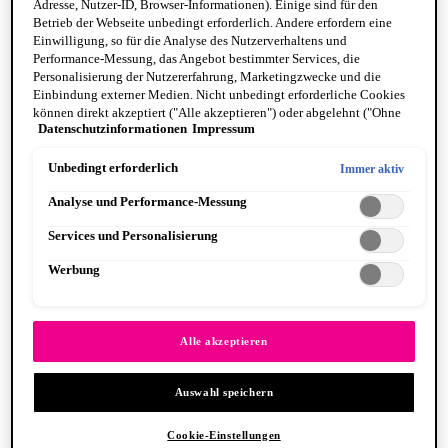
Adresse, Nutzer-ID, Browser-Informationen). Einige sind für den
Betrieb der Webseite unbedingt erforderlich. Andere erfordern eine
Einwilligung, so für die Analyse des Nutzerverhaltens und
Performance-Messung, das Angebot bestimmter Services, die
Personalisierung der Nutzererfahrung, Marketingzwecke und die
Einbindung externer Medien. Nicht unbedingt erforderliche Cookies
können direkt akzeptiert ("Alle akzeptieren") oder abgelehnt ("Ohne
Fat Cheeks
Datenschutzinformationen
Impressum
Einwilligung fortfahren") werden. Individuelle Anpassungen der
BODY
Einstellungen sind ebenfalls möglich und speicherbar ("Auswahl
Body Oils
speichern"). Die Auswahl kann jederzeit unter dem Link "Cookie-
Unbedingt erforderlich
Immer aktiv
Fragrance
Einstellungen" angepasst werden. Für weitere Informationen s. unsere
Body Butter + Lotion
Analyse und Performance-Messung
Datenschutzinformationen.
By Scent Family
Suga Baddie
Services und Personalisierung
Coconut Cutie
Juicy Boo
Werbung
Caramelt Mami
VEGANE FORMEL
PINSEL & TOOLS
Alle anzeigen PINSEL & TOOLS
Alle akzeptieren
Foundation Pinsel
Lidschatten Pinsel
Auswahl speichern
Lippenpinsel
Glitzer
Makeup Schwämme
Cookie-Einstellungen