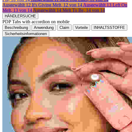
Ausgewählt
12 It's Giving Melt, 12 von 14
Ausgewählt
13 Left On
Melt, 13 von 14
Ausgewählt
14 Melt To Be, 14 von 14
HÄNDLERSUCHE
PDP Tabs with accordion on mobile
Beschreibung
Anwendung
Claim
Vorteile
INHALTSSTOFFE
Sicherheitsinformationen