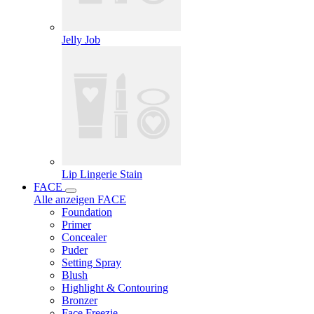
Jelly Job
Lip Lingerie Stain
FACE
Alle anzeigen FACE
Foundation
Primer
Concealer
Puder
Setting Spray
Blush
Highlight & Contouring
Bronzer
Face Freezie